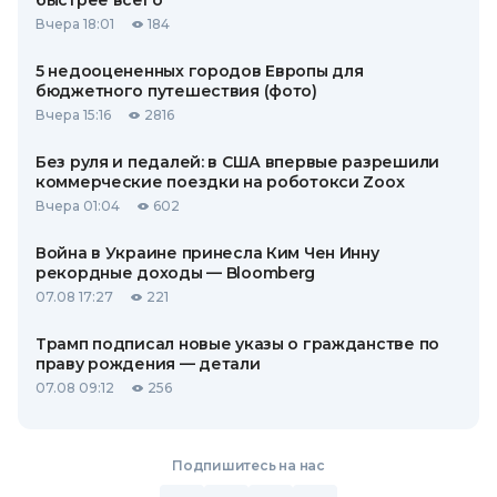
быстрее всего
Вчера 18:01
184
5 недооцененных городов Европы для
бюджетного путешествия (фото)
Вчера 15:16
2816
Без руля и педалей: в США впервые разрешили
коммерческие поездки на роботокси Zoox
Вчера 01:04
602
Война в Украине принесла Ким Чен Инну
рекордные доходы — Bloomberg
07.08 17:27
221
Трамп подписал новые указы о гражданстве по
праву рождения — детали
07.08 09:12
256
Подпишитесь на нас