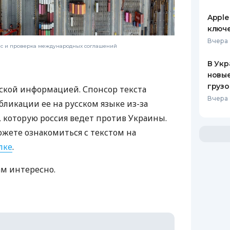
Apple
ключ
Вчера 
нс и проверка международных соглашений
В Укр
новы
грузо
ской информацией. Спонсор текста
Вчера 
бликации ее на русском языке из-за
которую россия ведет против Украины.
ожете ознакомиться с текстом на
лке
.
ам интересно.