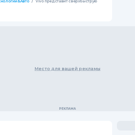
/
хнологии&Авто
Vivo представит сверхбыструю
Место для вашей рекламы