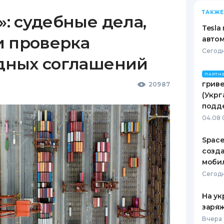
ТАКЖЕ
: судебные дела,
Tesla
и проверка
автом
Сегодн
дных соглашений
ПАРТН
гриве
20987
(Укрг
подд
04.08 
Space
созд
моби
Сегодн
На ук
заряж
Вчера 