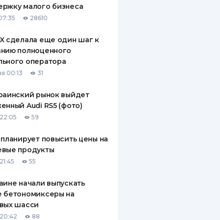
ержку малого бизнеса
ДИТЕЛИ ПО
07:35
28610
ВАНИЮ
X сделала еще один шаг к
РАХОВЫЕ ПОЛИСЫ
анию полноценного
льного оператора
ВЫЕ КОМПАНИИ
я 00:13
31
 О СТРАХОВЫХ
ИЯХ
раинский рынок выйдет
енный Audi RS5 (фото)
КА И ОПЛАТА
22:05
59
ТЫ
 планирует повысить цены на
евые продукты
21:45
55
аине начали выпускать
е бетономиксеры на
вых шасси
20:42
88