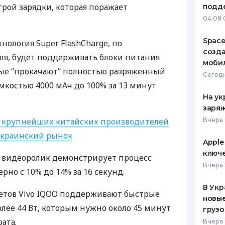
рой зарядки, которая поражает
подд
ЕЖЕМЕСЯЧНЫЙ ОБЗОР
ПУТЕВО
04.08 
КЕШБЭКА
СТРАХО
Space
хнология Super FlashCharge, по
ПУТЕВОДИТЕЛИ ПО
ВСЕ СТ
созд
ля, будет поддерживать блоки питания
БАНКОВСКИМ КАРТАМ
моби
СТРАХО
рые “прокачают” полностью разряженный
Сегодн
мкостью 4000 мАч до 100% за 13 минут
ОТЗЫВЫ
КОМПАН
На ук
заряж
ДОСТАВ
 крупнейших китайских производителей
Вчера 
украинский рынок
КОНТАК
Apple
ключ
 видеоролик демонстрирует процесс
Вчера 
но с 10% до 14% за 16 секунд.
В Укр
етов Vivo
IQOO
поддерживают быстрые
новы
лее 44 Вт, которым нужно около 45 минут
грузо
ата.
Вчера 