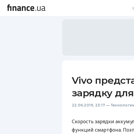
В
В
Л
А
Н
Vivo предс
С
зарядку дл
П
22.06.2019, 23:17
—
Технологи
Т
Р
Скорость зарядки аккуму
функций смартфона. Поэт