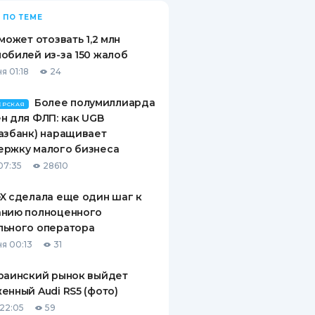
 ПО ТЕМЕ
 может отозвать 1,2 млн
обилей из-за 150 жалоб
я 01:18
24
Более полумиллиарда
ЕРСКАЯ
н для ФЛП: как UGB
азбанк) наращивает
ержку малого бизнеса
07:35
28610
X сделала еще один шаг к
анию полноценного
льного оператора
я 00:13
31
раинский рынок выйдет
енный Audi RS5 (фото)
22:05
59