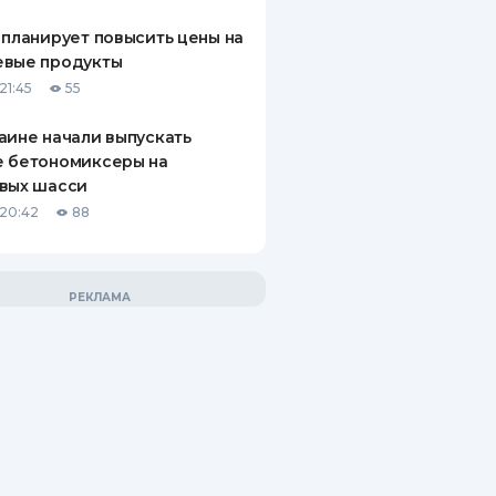
 планирует повысить цены на
евые продукты
21:45
55
аине начали выпускать
е бетономиксеры на
вых шасси
20:42
88