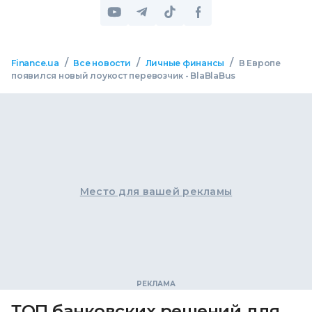
/
/
/
Finance.ua
Все новости
Личные финансы
В Европе
появился новый лоукост перевозчик - BlaBlaBus
Место для вашей рекламы
ТОП банковских решений для