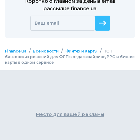
Коротко о главном за день в email
рассылке finance.ua
Ваш email
/
/
/
Finance.ua
Все новости
Финтех и Карты
ТОП
банковских решений для ФЛП: когда эквайринг, РРО и бизнес
карты в одном сервисе
Место для вашей рекламы