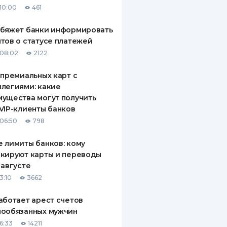
10:00
461
ДИТЕЛИ ПО
ВАНИЮ
обяжет банки информировать
тов о статусе платежей
РАХОВЫЕ ПОЛИСЫ
08:02
2122
ВЫЕ КОМПАНИИ
 премиальных карт с
легиями: какие
 О СТРАХОВЫХ
ИЯХ
ущества могут получить
VIP-клиенты банков
КА И ОПЛАТА
06:50
798
ТЫ
 лимиты банков: кому
кируют карты и переводы
 августе
3:10
3662
аботает арест счетов
нообязанных мужчин
6:33
14211