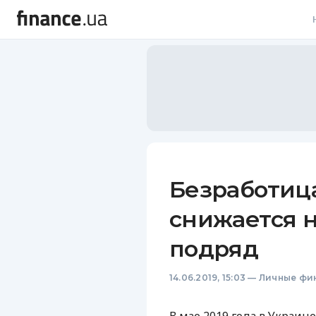
В
В
Л
А
Н
Безработиц
С
снижается 
П
подряд
Т
14.06.2019, 15:03
—
Личные фи
Р