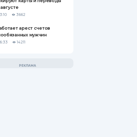
кируют карты и переводы
 августе
3:10
3662
аботает арест счетов
нообязанных мужчин
6:33
14211