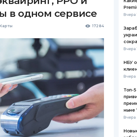
эквайринг, РРО и
Какие
Premi
ы в одном сервисе
Вчера 
 Карты
17284
Зараб
украи
сокра
Вчера 
НБУ 
клиен
Вчера 
Топ-5
приви
преим
ныне 
Вчера 
Новые