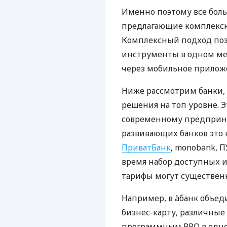
Именно поэтому все бол
предлагающие комплексно
Комплексный подход поз
инструменты в одном мес
через мобильное прилож
Ниже рассмотрим банки,
решения на топ уровне. Э
современному предприни
развивающих банков это 
ПриватБанк
, monobank, П
время набор доступных и
тарифы могут существенн
Например, в àбанк объед
бизнес-карту, различные
программным РРО в одном