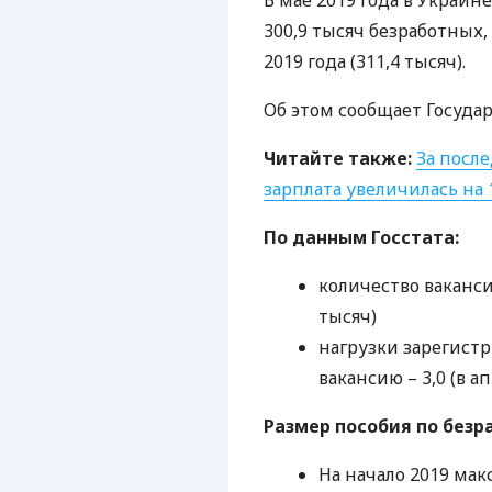
В мае 2019 года в Украи
300,9 тысяч безработных,
2019 года (311,4 тысяч).
Об этом сообщает Государ
Читайте также:
За посл
зарплата увеличилась на 
По данным Госстата:
количество вакансий
тысяч)
нагрузки зарегист
вакансию – 3,0 (в ап
Размер пособия по безр
На начало 2019 мак