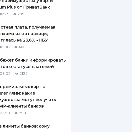
 преимущества у карты
um Plus от ПриватБанк
16:33
299
отная плата, получаемая
нцами из-за границы,
тилась на 23,6% - НБУ
10:00
461
обяжет банки информировать
тов о статусе платежей
08:02
2122
 премиальных карт с
легиями: какие
ущества могут получить
VIP-клиенты банков
06:50
798
 лимиты банков: кому