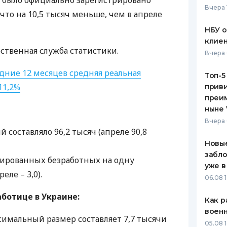
не было официально зарегистрировано
Вчера 
 что на 10,5 тысяч меньше, чем в апреле
ЕЖЕМЕСЯЧНЫЙ ОБЗОР
ПУТЕВО
КЕШБЭКА
СТРАХО
НБУ 
клиен
ПУТЕВОДИТЕЛИ ПО
ВСЕ СТ
ственная служба статистики.
Вчера 
БАНКОВСКИМ КАРТАМ
СТРАХО
едние 12 месяцев средняя реальная
Топ-5
11,2%
приви
ОТЗЫВЫ
КОМПАН
преим
ныне 
ДОСТАВ
Вчера 
 составляло 96,2 тысяч (апреле 90,8
КОНТАК
Новые
забло
рированных безработных на одну
уже в
реле – 3,0).
06.08 1
аботице в Украине:
Как р
воен
симальный размер составляет 7,7 тысячи
05.08 1