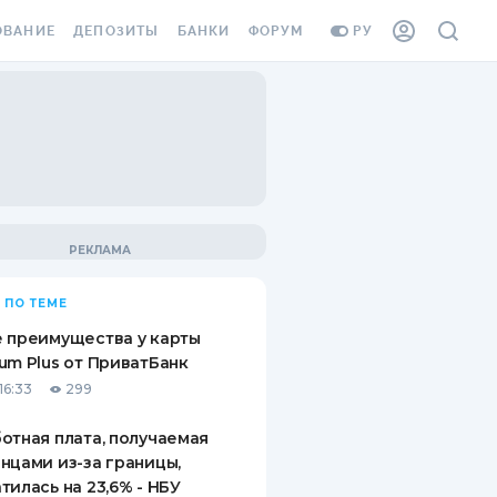
ОВАНИЕ
ДЕПОЗИТЫ
БАНКИ
ФОРУМ
РУ
ВСЕ ДЕПОЗИТЫ
ВСЕ БАНКИ
ВАНИЕ ЖИЛЬЯ ОТ
ДЕПОЗИТЫ В USD
ОТЗЫВЫ О БАНКАХ
И ШАХЕДОВ
ДЕПОЗИТЫ В EUR
МИКРОФИНАНСОВЫЕ
АХОВКА ЗАГРАНИЦУ
ОРГАНИЗАЦИИ
БОНУС К ДЕПОЗИТАМ
ОТЗЫВЫ ОБ МФО
УСЛОВИЯ АКЦИИ
Я КАРТА
 ПО ТЕМЕ
ВОПРОСЫ И ОТВЕТЫ
ОННАЯ ВИНЬЕТКА
 преимущества у карты
ДЕПОЗИТНЫЙ КАЛЬКУЛЯТОР
um Plus от ПриватБанк
Я СОТРУДНИКОВ
16:33
299
ПУТЕВОДИТЕЛИ ПО
SSISTANCE
СБЕРЕЖЕНИЯМ
отная плата, получаемая
нцами из-за границы,
ВАНИЕ ОТ
тилась на 23,6% - НБУ
ТНЫХ СЛУЧАЕВ