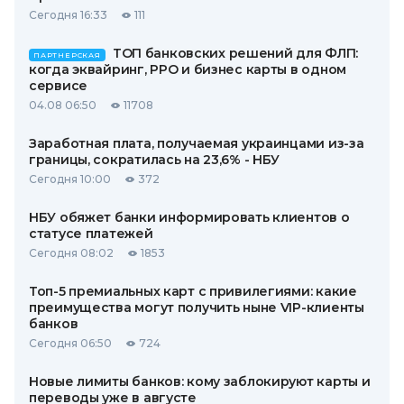
Сегодня 16:33
111
ТОП банковских решений для ФЛП:
ПАРТНЕРСКАЯ
когда эквайринг, РРО и бизнес карты в одном
сервисе
04.08 06:50
11708
Заработная плата, получаемая украинцами из-за
границы, сократилась на 23,6% - НБУ
Сегодня 10:00
372
НБУ обяжет банки информировать клиентов о
статусе платежей
Сегодня 08:02
1853
Топ-5 премиальных карт с привилегиями: какие
преимущества могут получить ныне VIP-клиенты
банков
Сегодня 06:50
724
Новые лимиты банков: кому заблокируют карты и
переводы уже в августе