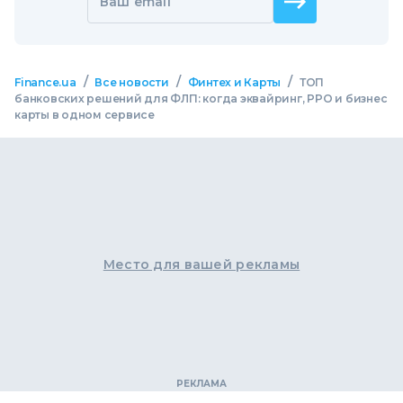
Ваш email
/
/
/
Finance.ua
Все новости
Финтех и Карты
ТОП
банковских решений для ФЛП: когда эквайринг, РРО и бизнес
карты в одном сервисе
Место для вашей рекламы