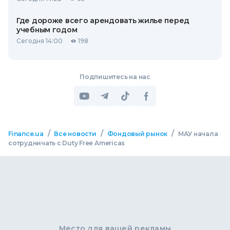
Где дороже всего арендовать жилье перед
учебным годом
Сегодня 14:00
198
Подпишитесь на нас
/
/
/
Finance.ua
Все новости
Фондовый рынок
МАУ начала
сотрудничать с Duty Free Americas
Место для вашей рекламы