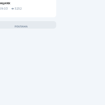
анциях
09:03
5252