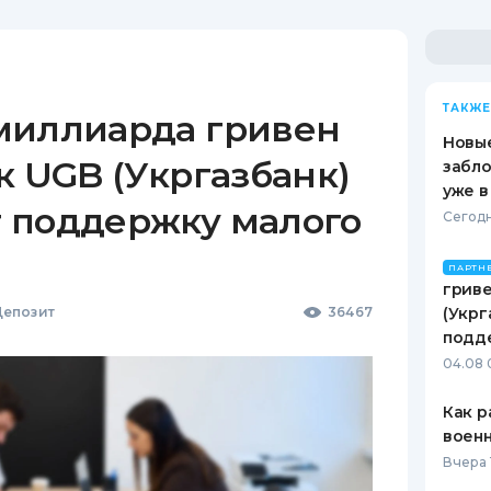
ТАКЖЕ
миллиарда гривен
Новые
к UGB (Укргазбанк)
забло
уже в
 поддержку малого
Сегодн
ПАРТН
гриве
епозит
36467
(Укрг
подд
04.08 
Как р
воен
Вчера 