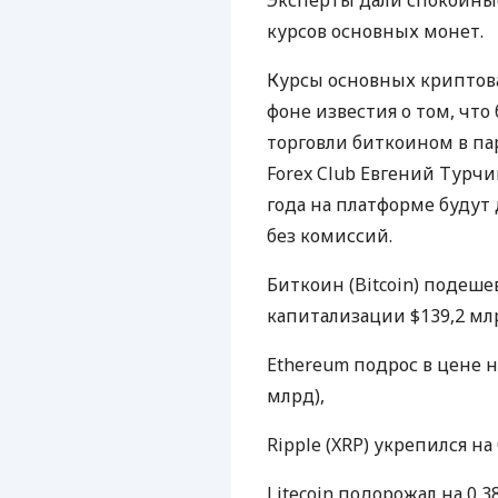
Эксперты дали спокойн
курсов основных монет.
Курсы основных криптова
фоне известия о том, что
торговли биткоином в па
Forex Club Евгений Турчин
года на платформе будут
без комиссий.
Биткоин (Bitcoin) подешев
капитализации $139,2 млр
Ethereum подрос в цене на
млрд),
Ripple (
XRP
) укрепился на 
Litecoin подорожал на 0,38