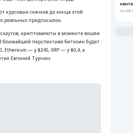
квит
т курсовых скачков до конца этой
04.08 
го реальных предпосылок.
скаутов, криптовалюты в моменте вошли
 В ближайшей перспективе биткоин будет
0, Ethereum — у $245,
XRP
— у $0,4, а
метил Евгений Турчин.