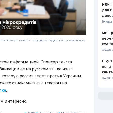
НБУ п
для б
депо
Вчера
Минц
пере
 как UGB (Укргазбанк) наращивает поддержку малого бизнеса
«еАкц
04.08 
НБУ з
ской информацией. Спонсор текста
печат
бликации ее на русском языке из-за
квит
которую россия ведет против Украины.
04.08 
ожете ознакомиться с текстом на
лке
.
ам интересно.