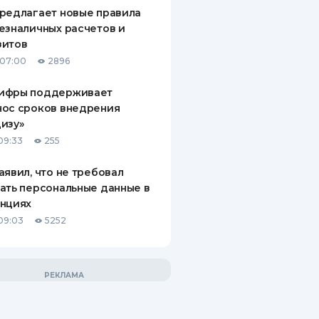
редлагает новые правила
езналичных расчетов и
зитов
 07:00
2896
ифры поддерживает
нос сроков внедрения
изу»
09:33
255
аявил, что не требовал
ать персональные данные в
анциях
09:03
5252