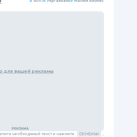
к
#
ФЛП
#
Укргазбанк
#
Малый Бизнес
о для вашей рекламы
делите необходимый текст и нажмите
Ctrl+Enter
,