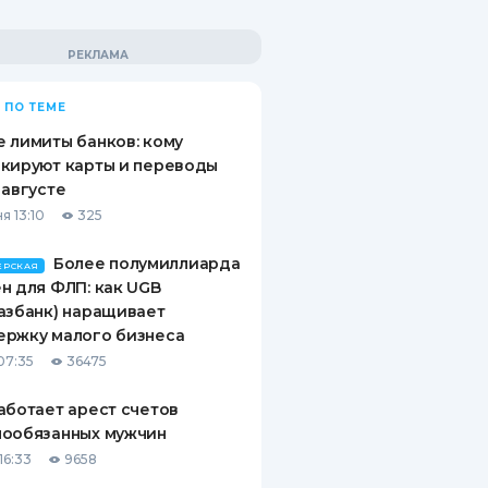
 ПО ТЕМЕ
 лимиты банков: кому
кируют карты и переводы
 августе
я 13:10
325
Более полумиллиарда
ЕРСКАЯ
н для ФЛП: как UGB
азбанк) наращивает
ержку малого бизнеса
07:35
36475
аботает арест счетов
нообязанных мужчин
16:33
9658