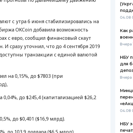
ые прогнозы по дальнейшему движению
(Укрг
ЕЖЕМЕСЯЧНЫЙ ОБЗОР
ПУТЕВО
подд
КЕШБЭКА
СТРАХО
04.08 
лют с утра 6 июня стабилизировались на
ПУТЕВОДИТЕЛИ ПО
ВСЕ СТ
 биржа
OKC
oin добавила возможность
Как р
БАНКОВСКИМ КАРТАМ
воен
рах с евро, сообщил финансовый скаут
СТРАХО
Вчера 
. И сразу уточнил, что до 4 сентября 2019
ОТЗЫВЫ
 доступны транзакции с единой валютой
КОМПАН
НБУ п
для б
ДОСТАВ
депо
ел на 0,15%, до $7803 (при
Вчера
КОНТАК
д),
Минц
 0,04%, до $245,4 (капитализацией $26,2
пере
«еАкц
04.08 
0,5%, до $0,401 ($16,9 млрд).
НБУ з
печат
%, до 103,9 доллара ($6,5 млрд).