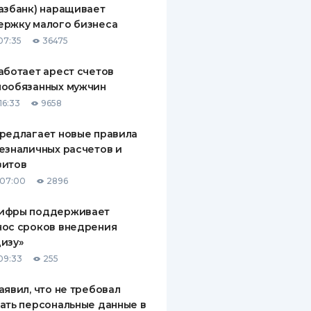
азбанк) наращивает
ДИТЕЛИ ПО
ержку малого бизнеса
ВАНИЮ
07:35
36475
РАХОВЫЕ ПОЛИСЫ
аботает арест счетов
нообязанных мужчин
ВЫЕ КОМПАНИИ
16:33
9658
 О СТРАХОВЫХ
ИЯХ
редлагает новые правила
езналичных расчетов и
КА И ОПЛАТА
зитов
 07:00
2896
ТЫ
ифры поддерживает
нос сроков внедрения
изу»
09:33
255
аявил, что не требовал
ать персональные данные в