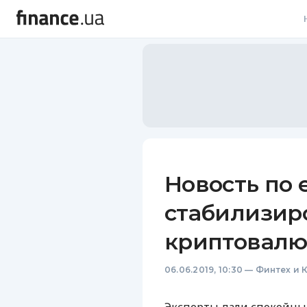
В
В
Л
А
Н
Новость по 
С
стабилизир
П
криптовалю
Т
06.06.2019, 10:30
—
Финтех и 
Р