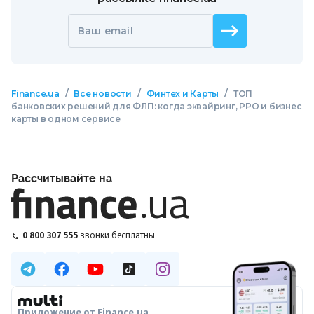
Ваш email
/
/
/
Finance.ua
Все новости
Финтех и Карты
ТОП
банковских решений для ФЛП: когда эквайринг, РРО и бизнес
карты в одном сервисе
Рассчитывайте на
0 800 307 555
звонки бесплатны
Приложение от Finance.ua