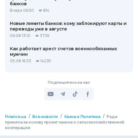
банков
Вчера 06:50
814
Новые лимиты банков: кому заблокируют карты и
переводы уже в августе
06.08 13:10
3736
Как работает арест счетов военнообязанных
мужчин
05.08 16:33
14235
Подпишитесь на нас
/
/
/
Finance.ua
Все новости
Казна и Политика
Рада
приняла за основу проект закона о сельскохозяйственной
кооперации