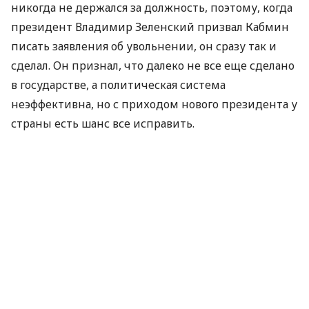
никогда не держался за должность, поэтому, когда
президент Владимир Зеленский призвал Кабмин
писать заявления об увольнении, он сразу так и
сделал. Он признал, что далеко не все еще сделано
в государстве, а политическая система
неэффективна, но с приходом нового президента у
страны есть шанс все исправить.
“После выборов президента Украины, я глубоко
убежден, перед нами всеми открылись
возможности консолидации для принятия
актуальных вопросов повестки дня… принятия
необходимых решений, которые изменят
политическую систему, которая является
неэффективной”, – сказал премьер-министр.