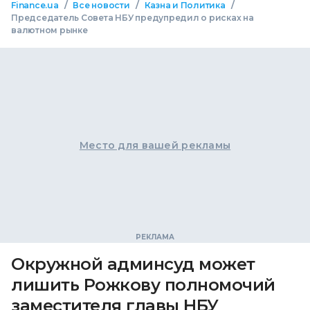
/
/
/
Finance.ua
Все новости
Казна и Политика
Председатель Совета НБУ предупредил о рисках на
валютном рынке
Место для вашей рекламы
Окружной админсуд может
лишить Рожкову полномочий
заместителя главы НБУ