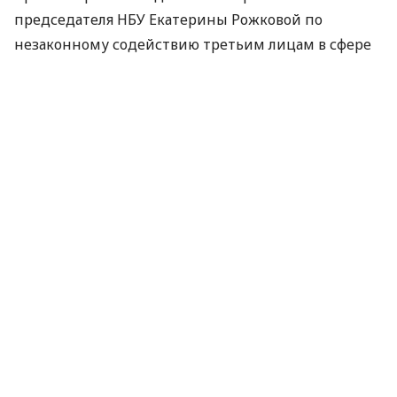
председателя
НБУ
Екатерины Рожковой по
незаконному содействию третьим лицам в сфере
валютного регулирования и надзора и обязать ее
воздержаться от таких действий”, – говорится в
сообщении.
Среди прочих требований иска – признать
противоправной бездеятельность главы
НБУ
Смолия и Совета
НБУ
по несовершению действий
по увольнению Рожковой и обязать их это сделать,
сообщили в суде.
Как отмечается, вместе с иском народный депутат
подал заявление о его обеспечении, в котором
просит суд до решения спора по сути запретить
Рожковой участвовать в работе и заседаниях
правления Национального банка Украины,