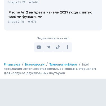
Вчера 22:19
1463
iPhone Air 2 выйдет в начале 2027 года с пятью
новыми функциями
Вчера 21:18
676
Подпишитесь на нас
/
/
/
Finance.ua
Все новости
Технологии&Авто
Intel
предлагает использовать текстиль основным материалом
для корпусов двухэкранных ноутбуков