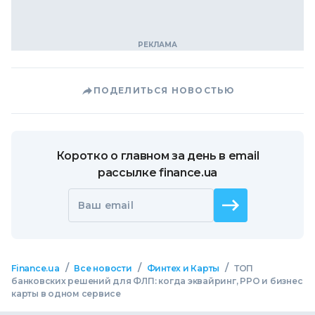
ПОДЕЛИТЬСЯ НОВОСТЬЮ
Коротко о главном за день в email
рассылке finance.ua
Ваш email
/
/
/
Finance.ua
Все новости
Финтех и Карты
ТОП
банковских решений для ФЛП: когда эквайринг, РРО и бизнес
карты в одном сервисе