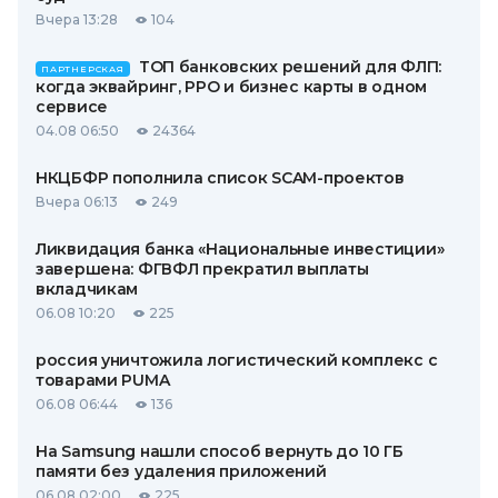
Вчера 13:28
104
ТОП банковских решений для ФЛП:
ПАРТНЕРСКАЯ
когда эквайринг, РРО и бизнес карты в одном
сервисе
04.08 06:50
24364
НКЦБФР пополнила список SCAM-проектов
Вчера 06:13
249
Ликвидация банка «Национальные инвестиции»
завершена: ФГВФЛ прекратил выплаты
вкладчикам
06.08 10:20
225
россия уничтожила логистический комплекс с
товарами PUMA
06.08 06:44
136
На Samsung нашли способ вернуть до 10 ГБ
памяти без удаления приложений
06.08 02:00
225