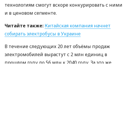
технологиям смогут вскоре конкурировать с ними
и в ценовом сегменте.
Читайте также:
Китайская компания начнет
собирать электробусы в Украине
В течение следующих 20 лет объёмы продаж
электромобилей вырастут с 2 млн единиц в
прошлом году до 56 млн к 2040 году. За это же
время цифры по автомобилям с
ДВС
снизятся с 85
до 42 млн единиц.
С 2010 года стоимость аккумуляторов упала на 85%
— за счёт усовершенствованных
энергосберегающих технологий.
Принимая во внимание последние тенденции,
говорят эксперты, можно предположить, что