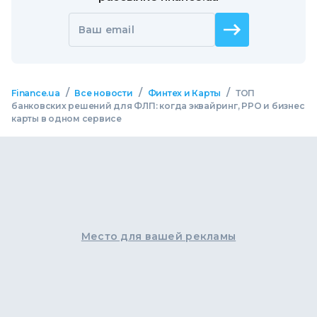
Ваш email
/
/
/
Finance.ua
Все новости
Финтех и Карты
ТОП
банковских решений для ФЛП: когда эквайринг, РРО и бизнес
карты в одном сервисе
Место для вашей рекламы