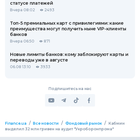
статусе платежей
Вчера 08:02
2493
Топ-5 премиальных карт с привилегиями: какие
преимущества могут получить ныне VIP-клиенты
банков
Вчера 06:50
871
Новые лимиты банков: кому заблокируют карты и
переводы уже в августе
06.08 13:10
3933
Подпишитесь на нас
/
/
/
Finance.ua
Все новости
Фондовый рынок
Кабмин
выделил 32 млн гривен на аудит "Укроборонпрома"