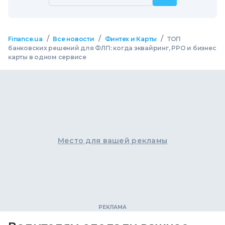
/
/
/
Finance.ua
Все новости
Финтех и Карты
ТОП
банковских решений для ФЛП: когда эквайринг, РРО и бизнес
карты в одном сервисе
Место для вашей рекламы