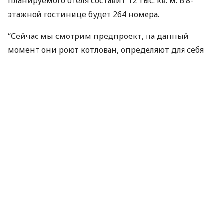
планируемого отеля составит 12 тыс. кв. м. В 8-
этажной гостинице будет 264 номера.
“Сейчас мы смотрим предпроект, на данный
момент они роют котлован, определяют для себя
оператора и, я думаю, что даже в этом
строительном сезоне, так называемом летнем, они
начнут строительные роботы”, – добавил Зубко.
Напомним, что в конце 2017 года Георгий Зубко
высказывал мнение, что в долгосрочной
перспективе, если годовой пассажиропоток
главных воздушных ворот Украины достигнет 30
млн человек, терминалы B и F могут попасть под
пятно застройки. А вместо них могут быть
построены пять новых терминалов, большой
операционный центр, паркинги и гостиница.