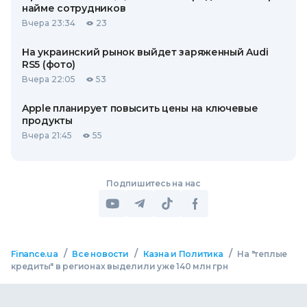
найме сотрудников
Вчера 23:34
23
На украинский рынок выйдет заряженный Audi
RS5 (фото)
Вчера 22:05
53
Apple планирует повысить цены на ключевые
продукты
Вчера 21:45
55
Подпишитесь на нас
/
/
/
Finance.ua
Все новости
Казна и Политика
На "теплые
кредиты" в регионах выделили уже 140 млн грн