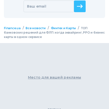
Ваш email
/
/
/
Finance.ua
Все новости
Финтех и Карты
ТОП
банковских решений для ФЛП: когда эквайринг, РРО и бизнес
карты в одном сервисе
Место для вашей рекламы