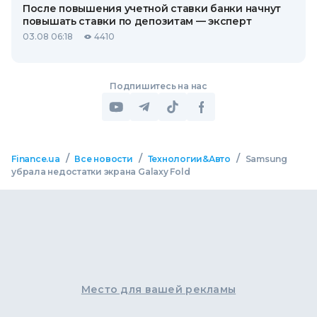
После повышения учетной ставки банки начнут
повышать ставки по депозитам — эксперт
03.08 06:18
4410
Подпишитесь на нас
/
/
/
Finance.ua
Все новости
Технологии&Авто
Samsung
убрала недостатки экрана Galaxy Fold
Место для вашей рекламы