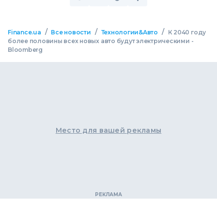
/
/
/
Finance.ua
Все новости
Технологии&Авто
К 2040 году
более половины всех новых авто будут электрическими -
Bloomberg
Место для вашей рекламы