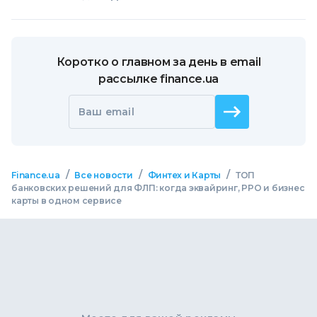
Коротко о главном за день в email
рассылке finance.ua
Ваш email
/
/
/
Finance.ua
Все новости
Финтех и Карты
ТОП
банковских решений для ФЛП: когда эквайринг, РРО и бизнес
карты в одном сервисе