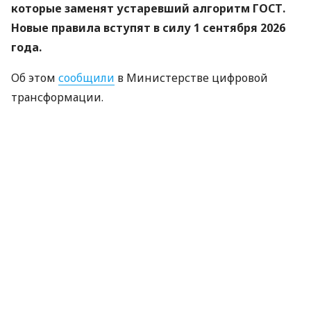
которые заменят устаревший алгоритм ГОСТ.
Новые правила вступят в силу 1 сентября 2026
года.
Об этом
сообщили
в Министерстве цифровой
трансформации.
«Купина» — украинский криптографический
алгоритм, который будет использоваться для
защиты квалифицированных электронных
подписей (КЭП).
Что изменится для пользователей
Старые КЭП работают дальше. Переживать
и срочно бежать перевыпускать ключи не
нужно — подписи будут действовать до
конца их сертификатов.