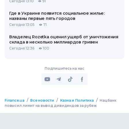
Сегодня 13:10
91
Где в Украине появится социальное жилье:
названы первые пять городов
Сегодня 13:05
71
Владелец Rozetka оценил ущерб от уничтожения
склада в несколько миллиардов гривен
Сегодня 12:36
100
Подпишитесь на нас
/
/
/
Finance.ua
Все новости
Казна и Политика
Нацбанк
повысил лимит на вывод дивидендов за рубеж