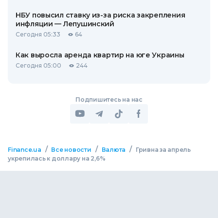
НБУ повысил ставку из-за риска закрепления
инфляции — Лепушинский
Сегодня 05:33
64
Как выросла аренда квартир на юге Украины
Сегодня 05:00
244
Подпишитесь на нас
/
/
/
Finance.ua
Все новости
Валюта
Гривна за апрель
укрепилась к доллару на 2,6%