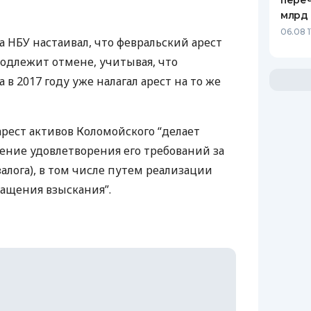
переч
млрд 
06.08 1
са
НБУ
настаивал, что февральский арест
подлежит отмене, учитывая, что
 в 2017 году уже налагал арест на то же
арест активов Коломойского “делает
ние удовлетворения его требований за
алога), в том числе путем реализации
ращения взыскания”.