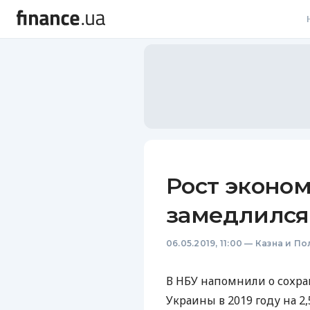
В
В
Л
А
Н
Рост эконо
С
замедлился 
П
06.05.2019, 11:00
—
Казна и По
Т
Р
В
НБУ
напомнили о сохра
Украины в 2019 году на 2,