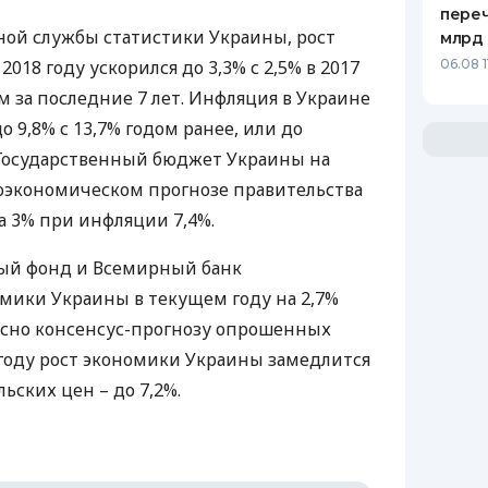
переч
ной службы статистики Украины, рост
млрд 
018 году ускорился до 3,3% с 2,5% в 2017
06.08 1
м за последние 7 лет. Инфляция в Украине
о 9,8% с 13,7% годом ранее, или до
Государственный бюджет Украины на
роэкономическом прогнозе правительства
а 3% при инфляции 7,4%.
й фонд и Всемирный банк
мики Украины в текущем году на 2,7%
асно консенсус-прогнозу опрошенных
 году рост экономики Украины замедлится
льских цен – до 7,2%.