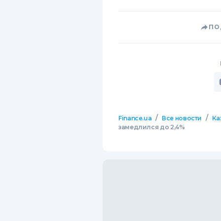
ПО
/
/
Finance.ua
Все новости
Ка
замедлился до 2,4%