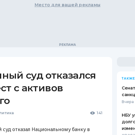
Место для вашей рекламы
ный суд отказался
ТАКЖЕ
ст с активов
Сена
санкц
го
Вчера 
литика
141
НБУ у
долго
изме
суд отказал Национальному банку в