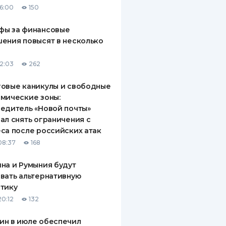
16:00
150
ДИТЕЛИ ПО
ВАНИЮ
фы за финансовые
ения повысят в несколько
РАХОВЫЕ ПОЛИСЫ
12:03
262
ВЫЕ КОМПАНИИ
овые каникулы и свободные
 О СТРАХОВЫХ
ИЯХ
мические зоны:
едитель «Новой почты»
КА И ОПЛАТА
ал снять ограничения с
са после российских атак
ТЫ
08:37
168
на и Румыния будут
вать альтернативную
тику
20:12
132
ин в июле обеспечил