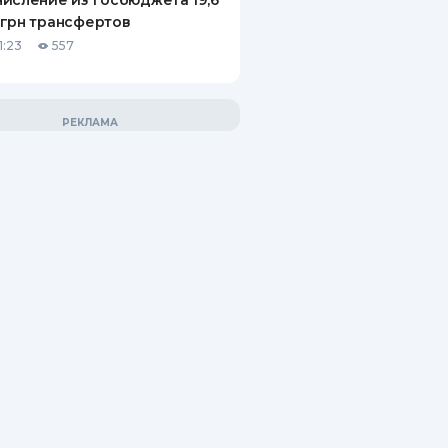
исление из госбюджета 19,6
грн трансфертов
1:23
557