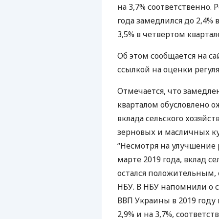
на 3,7% соответственно. 
года замедлился до 2,4%
3,5% в четвертом квартале
Об этом сообщается на с
ссылкой на оценки регуля
Отмечается, что замедл
кварталом обусловлено 
вклада сельского хозяйст
зерновых и масличных кул
“Несмотря на улучшение 
марте 2019 года, вклад се
остался положительным, 
НБУ
. В
НБУ
напомнили о с
ВВП
Украины в 2019 году н
2,9% и на 3,7%, соответст