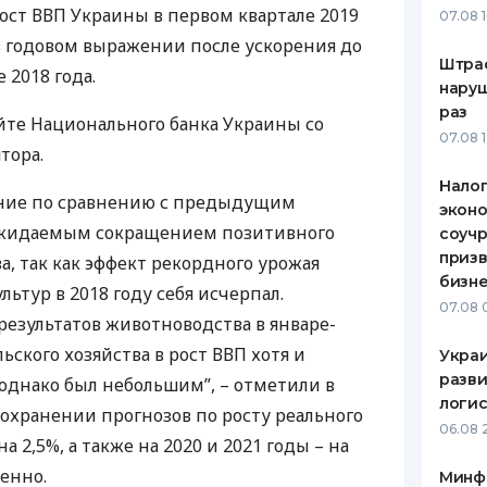
Рост
ВВП
Украины в первом квартале 2019
07.08 
ЕЖЕМЕСЯЧНЫЙ ОБЗОР
ПУТЕВО
 в годовом выражении после ускорения до
КЕШБЭКА
СТРАХО
Штра
 2018 года.
наруш
ПУТЕВОДИТЕЛИ ПО
ВСЕ СТ
раз
айте Национального банка Украины со
БАНКОВСКИМ КАРТАМ
07.08 
СТРАХО
тора.
Налог
ОТЗЫВЫ
ение по сравнению с предыдущим
КОМПАН
эконо
ожидаемым сокращением позитивного
соучр
ДОСТАВ
призв
ва, так как эффект рекордного урожая
бизне
ьтур в 2018 году себя исчерпал.
КОНТАК
07.08 
результатов животноводства в январе-
льского хозяйства в рост
ВВП
хотя и
Украи
разви
однако был небольшим”, – отметили в
логис
охранении прогнозов по росту реального
06.08 
а 2,5%, а также на 2020 и 2021 годы – на
венно.
Минф