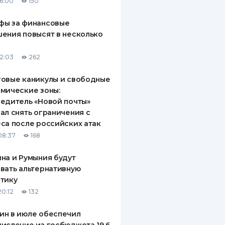
16:00
150
фы за финансовые
ения повысят в несколько
12:03
262
овые каникулы и свободные
мические зоны:
едитель «Новой почты»
ал снять ограничения с
са после российских атак
08:37
168
на и Румыния будут
вать альтернативную
тику
20:12
132
ин в июле обеспечил