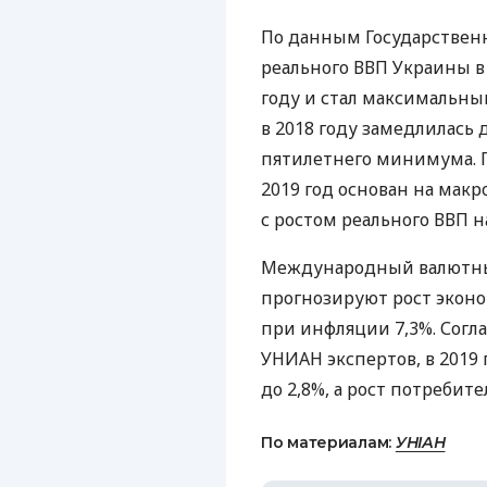
По данным Государствен
реального
ВВП
Украины в 2
году и стал максимальны
в 2018 году замедлилась д
пятилетнего минимума. 
2019 год основан на мак
с ростом реального
ВВП
н
Международный валютны
прогнозируют рост эконо
при инфляции 7,3%. Согл
УНИАН
экспертов, в 2019
до 2,8%, а рост потребите
По материалам:
УНІАН