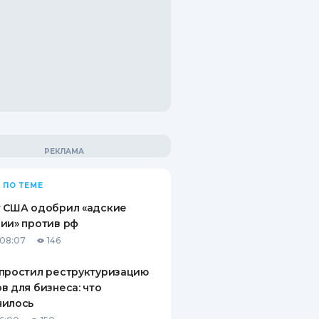
 ПО ТЕМЕ
т США одобрил «адские
ии» против рф
08:07
146
простил реструктуризацию
в для бизнеса: что
нилось