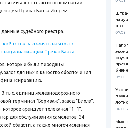
07.08 
 снятии ареста с активов компаний,
дельцем ПриватБанка Игорем
Штра
наруш
раз
т
данные судебного реестра.
07.08 
ский готов разменять на что-то
Налог
от национализации ПриватБанка
эконо
соучр
вов, которые были переданы
призв
бизне
у/залог для
НБУ
в качестве обеспечения
07.08 
рефинансированию.
Украи
1,3 тыс. единиц железнодорожного
разви
овой терминал “Бориваж”, завод “Биола”,
логис
, которое арендует телеканал “1+1”,
06.08 
ангар для обслуживания самолетов, 34
Минф
сской области, а также многочисленная