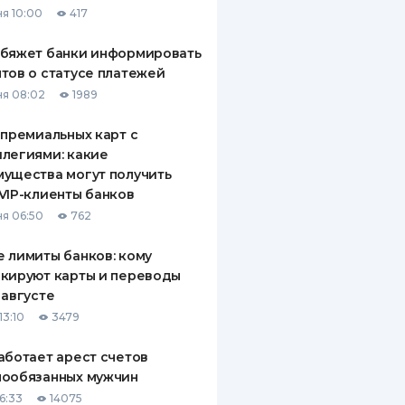
я 10:00
417
ДИТЕЛИ ПО
ВАНИЮ
обяжет банки информировать
тов о статусе платежей
РАХОВЫЕ ПОЛИСЫ
я 08:02
1989
ВЫЕ КОМПАНИИ
 премиальных карт с
легиями: какие
 О СТРАХОВЫХ
ИЯХ
ущества могут получить
VIP-клиенты банков
КА И ОПЛАТА
я 06:50
762
ТЫ
 лимиты банков: кому
кируют карты и переводы
 августе
13:10
3479
аботает арест счетов
нообязанных мужчин
6:33
14075