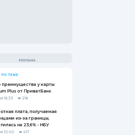
 ПО ТЕМЕ
 преимущества у карты
um Plus от ПриватБанк
я 16:33
218
отная плата, получаемая
нцами из-за границы,
тилась на 23,6% - НБУ
я 10:00
417