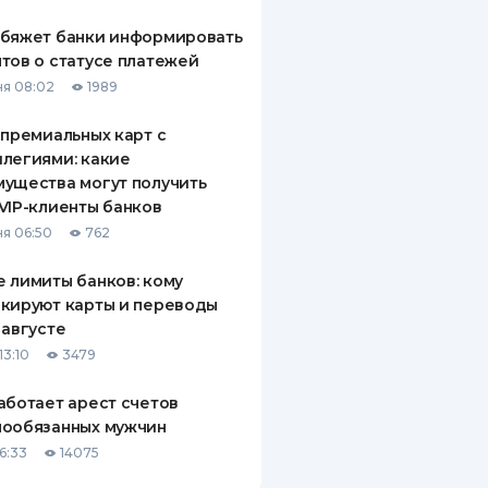
обяжет банки информировать
тов о статусе платежей
я 08:02
1989
 премиальных карт с
легиями: какие
ущества могут получить
VIP-клиенты банков
я 06:50
762
 лимиты банков: кому
кируют карты и переводы
 августе
13:10
3479
аботает арест счетов
нообязанных мужчин
6:33
14075