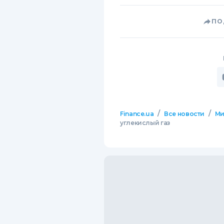
ПО
/
/
Finance.ua
Все новости
М
углекислый газ