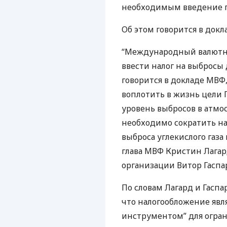
необходимым введение по
Об этом говорится в док
“Международный валютн
ввести налог на выбросы 
говорится в докладе
МВФ
воплотить в жизнь цели 
уровень выбросов в атмос
необходимо сократить на 
выброса углекислого газа
глава
МВФ
Кристин Лагар
организации Витор Гаспар
По словам Лагард и Гаспа
что налогообложение явл
инструментом” для огра