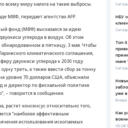
 всему миру налога на такие выбросы.
Сегодн
ЕЖЕМЕСЯЧНЫЙ ОБЗОР
ПУТЕВО
КЕШБЭКА
СТРАХО
ладе
МВФ
, передает агентство
AFP
.
НБУ 
клиен
ПУТЕВОДИТЕЛИ ПО
ВСЕ СТ
ый фонд (
МВФ
) высказался за идею
Сегодн
БАНКОВСКИМ КАРТАМ
двуокиси углерода в воздух. Об этом
СТРАХО
Топ-5
, обнародованном в пятницу, 3 мая. Чтобы
приви
ОТЗЫВЫ
Парижского климатического соглашения,
КОМПАН
преим
феру двуокиси углерода к 2030 году
ныне 
ДОСТАВ
одну треть, а также ввести сбор за тонну
Сегодн
 на уровне 70 долларов
США
, объяснили
КОНТАК
Новые
д и директор по фискальной политике
забло
”, – говорится в сообщении.
уже в
Вчера 
ра, растет консенсус относительно того,
Как р
яется “наиболее эффективным
воен
ничения использования ископаемых
05.08 1