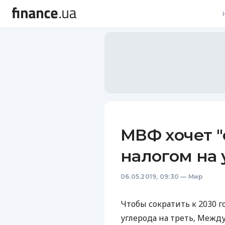
В
В
Л
А
Н
МВФ хочет "
С
налогом на 
П
06.05.2019, 09:30
—
Мир
Т
Р
Чтобы сократить к 2030 
углерода на треть, Меж