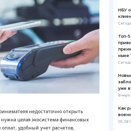
НБУ 
клиен
Сегодн
Топ-5
приви
преим
ныне 
Сегодн
Новые
забло
уже в
Вчера 
Как р
ринимателя недостаточно открыть
воен
у нужна целая экосистема финансовых
05.08 1
 оплат, удобный учет расчетов,