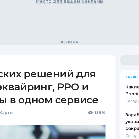
Место для вашей рекламы
ских решений для
ТАКЖЕ
эквайринг, РРО и
Какие
Premi
ы в одном сервисе
Сегодн
 Карты
13616
Зараб
украи
сокра
Сегодн