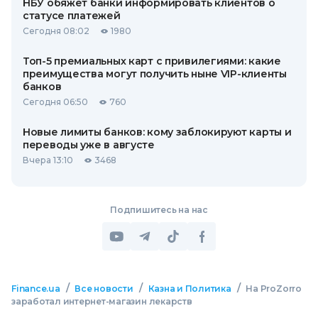
НБУ обяжет банки информировать клиентов о
статусе платежей
Сегодня 08:02
1980
Топ-5 премиальных карт с привилегиями: какие
преимущества могут получить ныне VIP-клиенты
банков
Сегодня 06:50
760
Новые лимиты банков: кому заблокируют карты и
переводы уже в августе
Вчера 13:10
3468
Подпишитесь на нас
/
/
/
Finance.ua
Все новости
Казна и Политика
На ProZorro
заработал интернет-магазин лекарств