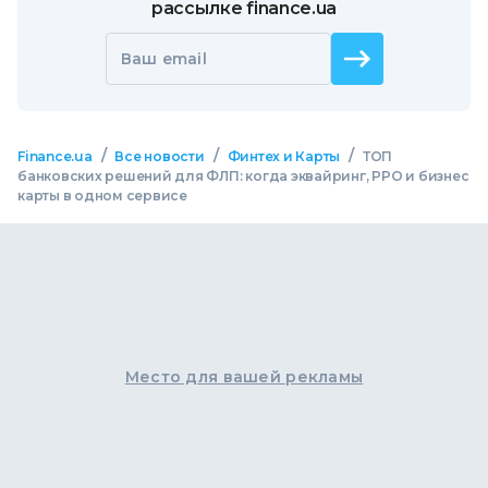
рассылке finance.ua
Ваш email
/
/
/
Finance.ua
Все новости
Финтех и Карты
ТОП
банковских решений для ФЛП: когда эквайринг, РРО и бизнес
карты в одном сервисе
Место для вашей рекламы