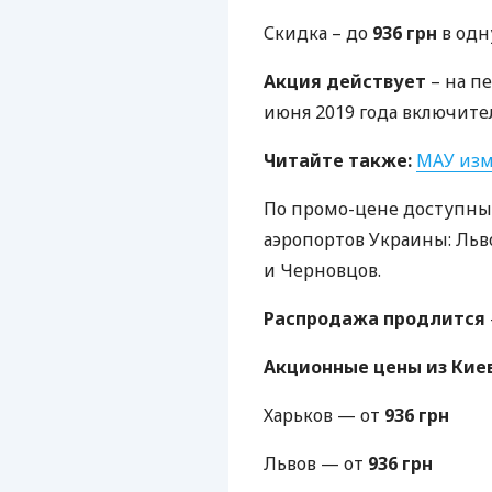
Скидка – до
936 грн
в одн
Акция действует
– на п
июня 2019 года включите
Читайте также:
МАУ
изм
По промо-цене доступны
аэропортов Украины: Льво
и Черновцов.
Распродажа продлится
Акционные цены из Кие
Харьков — от
936 грн
Львов — от
936 грн