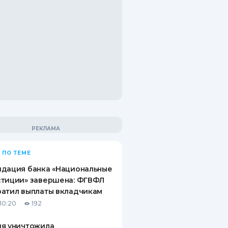
 ПО ТЕМЕ
идация банка «Национальные
стиции» завершена: ФГВФЛ
атил выплаты вкладчикам
10:20
192
ия уничтожила