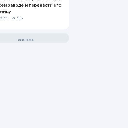
оем заводе и перенести его
аницу
10:33
356