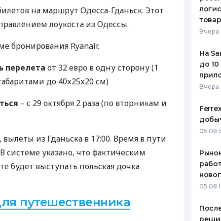
логис
билетов на маршрут Одесса-Гданьск. Этот
това
равлением лоукоста из Одессы.
Вчера 
ме бронирования Ryanair.
На Sa
до 10
ь перелета
от 32 евро в одну сторону (1
прил
габаритами до 40х25х20 см)
Вчера
ться
– с 29 октября 2 раза (по вторникам и
Ferre
добыч
05.08 1
 вылеты из Гданьска в 17:00. Время в пути
. В системе указано, что фактическим
Рынок
работ
е будет выступать польская дочка
ново
05.08 1
для путешественника
После
реши