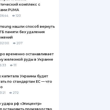
тический комплекс с
рами PUMA
06:44
120
msung нашли способ вернуть
 ГБ памяти без удаления
ожений
 02:00
207
xpo временно останавливает
у железной руды в Украине
5:33
111
 капитала Украины будет
ать по стандартам ЕС — что
го
3:21
272
 удара рф «Эпицентр»
л остановить производство