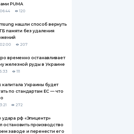
рами PUMA
ДИТЕЛИ ПО
06:44
120
ВАНИЮ
msung нашли способ вернуть
РАХОВЫЕ ПОЛИСЫ
 ГБ памяти без удаления
ожений
ВЫЕ КОМПАНИИ
 02:00
207
 О СТРАХОВЫХ
ИЯХ
xpo временно останавливает
у железной руды в Украине
КА И ОПЛАТА
5:33
111
ТЫ
 капитала Украины будет
ать по стандартам ЕС — что
го
3:21
272
 удара рф «Эпицентр»
л остановить производство
оем заводе и перенести его