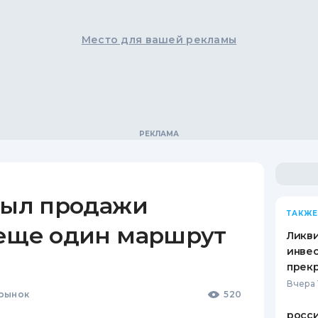
Место для вашей рекламы
рыл продажи
ТАКЖЕ
 еще один маршрут
Ликв
инве
прекр
Вчера 
рынок
520
росс