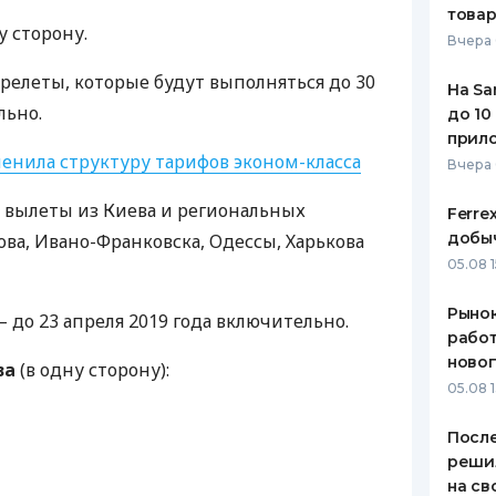
това
у сторону.
ЕЖЕМЕСЯЧНЫЙ ОБЗОР
ПУТЕВО
Вчера 
КЕШБЭКА
СТРАХО
ерелеты, которые будут выполняться до 30
На Sa
ПУТЕВОДИТЕЛИ ПО
ВСЕ СТ
льно.
до 10
БАНКОВСКИМ КАРТАМ
прил
СТРАХО
енила структуру тарифов эконом-класса
Вчера
ОТЗЫВЫ
 вылеты из Киева и региональных
КОМПАН
Ferre
добыч
ва, Ивано-Франковска, Одессы, Харькова
ДОСТАВ
05.08 1
КОНТАК
Рынок
– до 23 апреля 2019 года включительно.
работ
ново
ва
(в одну сторону):
05.08 1
После
реши
на св