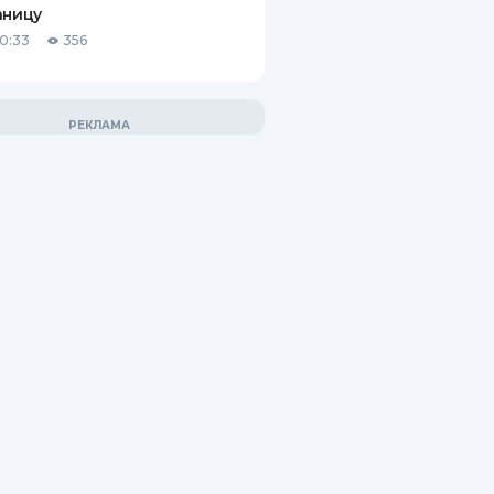
аницу
10:33
356