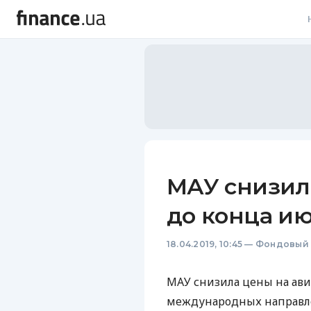
В
В
Л
А
Н
МАУ снизил
С
до конца и
П
18.04.2019, 10:45
—
Фондовый 
Т
Р
МАУ
снизила цены на ави
международных направл