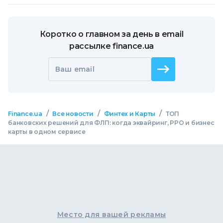
Коротко о главном за день в email
рассылке finance.ua
Ваш email
/
/
/
Finance.ua
Все новости
Финтех и Карты
ТОП
банковских решений для ФЛП: когда эквайринг, РРО и бизнес
карты в одном сервисе
Место для вашей рекламы