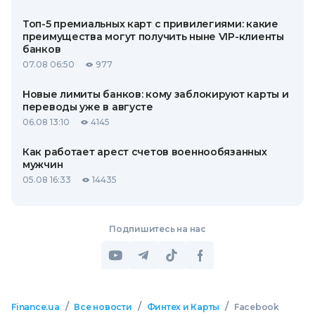
Топ-5 премиальных карт с привилегиями: какие
преимущества могут получить ныне VIP-клиенты
банков
07.08 06:50
977
Новые лимиты банков: кому заблокируют карты и
переводы уже в августе
06.08 13:10
4145
Как работает арест счетов военнообязанных
мужчин
05.08 16:33
14435
Подпишитесь на нас
/
/
/
Finance.ua
Все новости
Финтех и Карты
Facebook