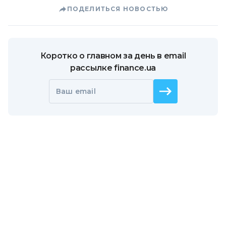
ПОДЕЛИТЬСЯ НОВОСТЬЮ
Коротко о главном за день в email
рассылке finance.ua
Ваш email
/
/
/
Finance.ua
Все новости
Финтех и Карты
АО "БАНК 3/4"
предлагает клиентам платежные карты с возможностью
проведения бесконтактных платежей с помощью технологии
Visa PayWave на базе карт Visa Gold и Visa Platinum
В 2019 году Европа потратит
больше 800 млн долларов на
блокчейн-технологии