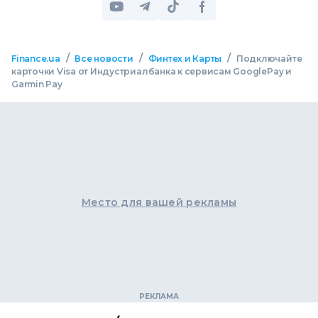
/
/
/
Finance.ua
Все новости
Финтех и Карты
Подключайте
карточки Visa от Индустриалбанка к сервисам GooglePay и
Garmin Pay
Место для вашей рекламы