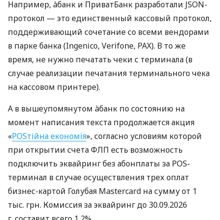
Например, àбанк и ПриватБанк разработали JSON-
протокол — это единственный кассовый протокол,
поддерживающий сочетание со всеми вендорами
в парке банка (Ingenico, Verifone, PAX). В то же
время, не нужно печатать чеки с терминала (в
случае реализации печатания терминального чека
на кассовом принтере).
А в вышеупомянутом àбанк по состоянию на
момент написания текста продолжается акция
«
POSтійна економія
», согласно условиям которой
при открытии счета ФЛП есть возможность
подключить эквайринг без абонплаты за POS-
терминал в случае осуществления трех оплат
бизнес-картой Голубая Mastercard на сумму от 1
тыс. грн. Комиссия за эквайринг до 30.09.2026
г. составит всего 1,2%.