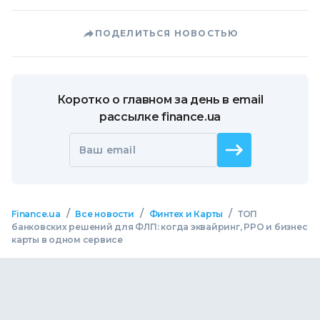
ПОДЕЛИТЬСЯ НОВОСТЬЮ
Коротко о главном за день в email
рассылке finance.ua
Ваш email
/
/
/
Finance.ua
Все новости
Финтех и Карты
ТОП
банковских решений для ФЛП: когда эквайринг, РРО и бизнес
карты в одном сервисе