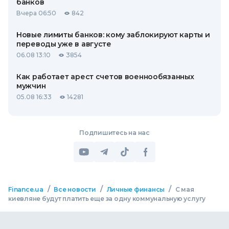
банков
Вчера 06:50
842
Новые лимиты банков: кому заблокируют карты и
переводы уже в августе
06.08 13:10
3854
Как работает арест счетов военнообязанных
мужчин
05.08 16:33
14281
Подпишитесь на нас
/
/
/
Finance.ua
Все новости
Личные финансы
С мая
киевляне будут платить еще за одну коммунальную услугу