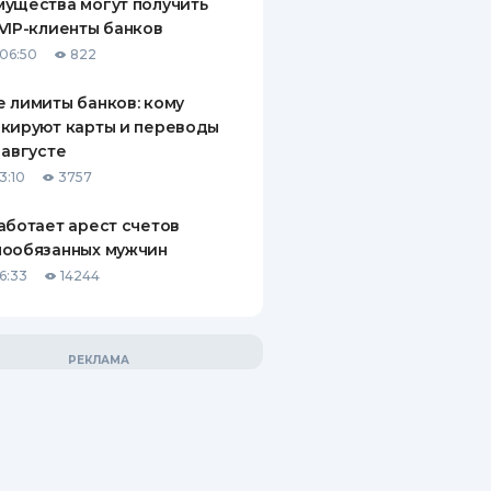
ущества могут получить
VIP-клиенты банков
06:50
822
 лимиты банков: кому
кируют карты и переводы
 августе
3:10
3757
аботает арест счетов
нообязанных мужчин
6:33
14244