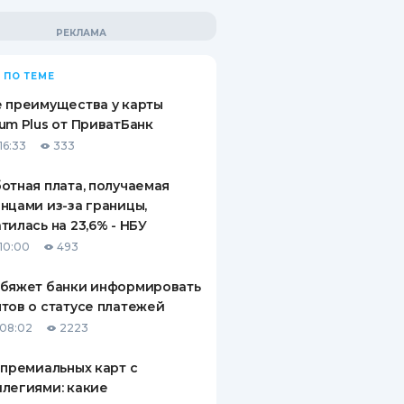
 ПО ТЕМЕ
 преимущества у карты
um Plus от ПриватБанк
16:33
333
отная плата, получаемая
нцами из-за границы,
тилась на 23,6% - НБУ
10:00
493
обяжет банки информировать
тов о статусе платежей
08:02
2223
 премиальных карт с
легиями: какие