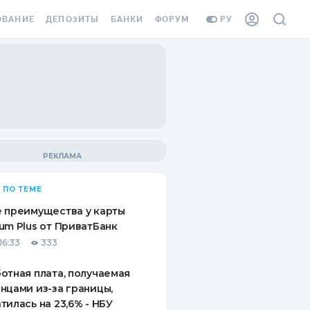
ОВАНИЕ
ДЕПОЗИТЫ
БАНКИ
ФОРУМ
РУ
ВСЕ ДЕПОЗИТЫ
ВСЕ БАНКИ
ВАНИЕ ЖИЛЬЯ ОТ
ДЕПОЗИТЫ В USD
ОТЗЫВЫ О БАНКАХ
И ШАХЕДОВ
ДЕПОЗИТЫ В EUR
МИКРОФИНАНСОВЫЕ
АХОВКА ЗАГРАНИЦУ
ОРГАНИЗАЦИИ
БОНУС К ДЕПОЗИТАМ
ОТЗЫВЫ ОБ МФО
УСЛОВИЯ АКЦИИ
Я КАРТА
 ПО ТЕМЕ
ВОПРОСЫ И ОТВЕТЫ
ОННАЯ ВИНЬЕТКА
 преимущества у карты
ДЕПОЗИТНЫЙ КАЛЬКУЛЯТОР
um Plus от ПриватБанк
Я СОТРУДНИКОВ
16:33
333
ПУТЕВОДИТЕЛИ ПО
SSISTANCE
СБЕРЕЖЕНИЯМ
отная плата, получаемая
нцами из-за границы,
ВАНИЕ ОТ
тилась на 23,6% - НБУ
ТНЫХ СЛУЧАЕВ