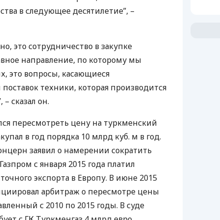
тва в следующее десятилетие”, –
но, это сотрудничество в закупке
лавное направление, по которому мы
ых, это вопросы, касающиеся
и поставок техники, которая производится
 – сказал он.
ался пересмотреть цену на туркменский
акупал в год порядка 10 млрд куб. м в год.
концерн заявил о намерении сократить
 Газпром с января 2015 года платил
очного экспорта в Европу. В июне 2015
ициировал арбитраж о пересмотре цены
авленный с 2010 по 2015 годы. В суде
ует с ГК Туркменгаз 4 млрд евро.