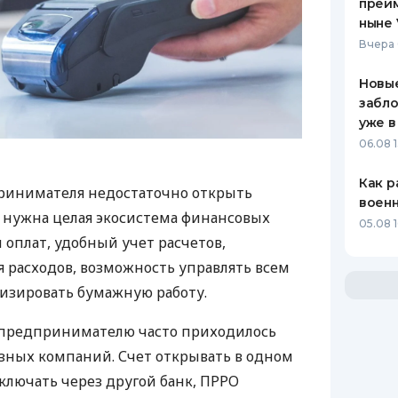
преим
ныне 
Вчера 
Новые
забло
уже в
06.08 1
Как р
ринимателя недостаточно открыть
воен
у нужна целая экосистема финансовых
05.08 1
 оплат, удобный учет расчетов,
 расходов, возможность управлять всем
изировать бумажную работу.
д предпринимателю часто приходилось
азных компаний. Счет открывать в одном
ключать через другой банк, ПРРО