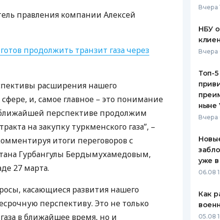
Вчера 
тель правления компании Алексей
ЕЖЕМЕСЯЧНЫЙ ОБЗОР
ПУТЕВО
КЕШБЭКА
СТРАХО
НБУ 
клиен
ПУТЕВОДИТЕЛИ ПО
ВСЕ СТ
 готов продолжить транзит газа через
Вчера 
БАНКОВСКИМ КАРТАМ
СТРАХО
Топ-5
приви
спективы расширения нашего
ОТЗЫВЫ
КОМПАН
преим
 сфере, и, самое главное – это понимание
ныне 
 в ближайшей перспективе продолжим
ДОСТАВ
Вчера 
ракта на закупку туркменского газа”, –
КОНТАК
Новые
 комментируя итоги переговоров с
забло
тана Гурбангулы Бердымухамедовым,
уже в
де 27 марта.
06.08 1
росы, касающиеся развития нашего
Как р
есрочную перспективу. Это не только
воен
газа в ближайшее время, но и
05.08 1