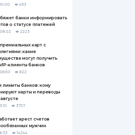
10:00
493
ДИТЕЛИ ПО
ВАНИЮ
обяжет банки информировать
тов о статусе платежей
РАХОВЫЕ ПОЛИСЫ
08:02
2223
ВЫЕ КОМПАНИИ
 премиальных карт с
легиями: какие
 О СТРАХОВЫХ
ИЯХ
ущества могут получить
VIP-клиенты банков
КА И ОПЛАТА
06:50
822
ТЫ
 лимиты банков: кому
кируют карты и переводы
 августе
3:10
3757
аботает арест счетов
нообязанных мужчин
6:33
14244