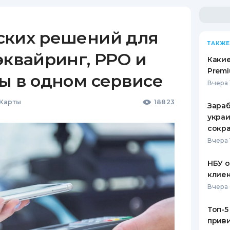
ских решений для
ТАКЖЕ
эквайринг, РРО и
Какие
Premi
ы в одном сервисе
Вчера 
 Карты
18823
Зараб
украи
сокра
Вчера 
НБУ 
клиен
Вчера 
Топ-5
приви