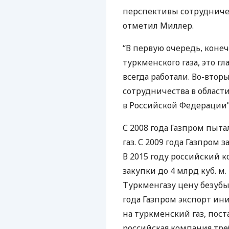
перспективы сотрудничес
отметил Миллер.
“В первую очередь, конеч
туркменского газа, это г
всегда работали. Во-втор
сотрудничества в област
в Российской Федерации”,
С 2008 года Газпром пыт
газ. С 2009 года Газпром з
В 2015 году российский 
закупки до 4 млрд куб. м.
Туркменгазу цену безубыт
года Газпром экспорт ин
на туркменский газ, пост
российская компания треб