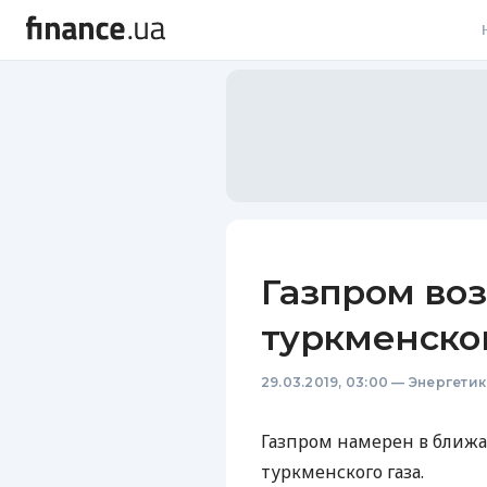
В
В
Л
А
Н
Газпром во
С
туркменског
П
29.03.2019, 03:00
—
Энергетик
Т
Р
Газпром намерен в ближа
туркменского газа.