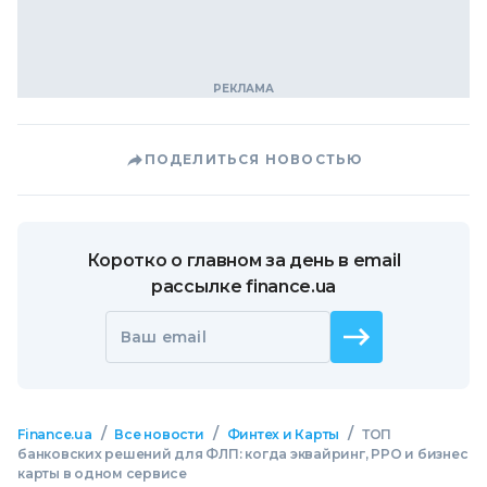
ПОДЕЛИТЬСЯ НОВОСТЬЮ
Коротко о главном за день в email
рассылке finance.ua
Ваш email
/
/
/
Finance.ua
Все новости
Финтех и Карты
ТОП
банковских решений для ФЛП: когда эквайринг, РРО и бизнес
карты в одном сервисе