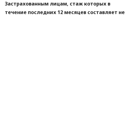
Застрахованным лицам, стаж которых в
течение последних 12 месяцев составляет не
менее шести месяцев
, размер пособия по
безработице определяется в процентах к их
средней заработной плате в зависимости от
страхового стажа:
до 2 лет – 50 процентов;
от 2 до 6 лет – 55 процентов;
от 6 до 10 лет – 60 процентов;
свыше 10 лет – 70 процентов.
*Застрахованные лица, которые в течение 12
месяцев, предшествовавших регистрации лица как
безработного, имели страховой стаж менее шести
месяцев, имеют право на пособие по безработице
в минимальном размере.