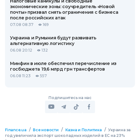
Налоговые каникулы и свободные
экономические зоны: соучредитель «Новой
почты» призвал снять ограничения с бизнеса
после российских атак
07.08 08:37
169
Украина и Румыния будут развивать
альтернативную логистику
06.08 20:12
132
Минфин в июле обеспечил перечисление из
госбюджета 19,6 млрд грн трансфертов
06.08 11:23
557
Подпишитесь на нас
/
/
/
Finance.ua
Все новости
Казна и Политика
Украина за
год увеличила экспорт шоколадных изделий в ЕС на 23%