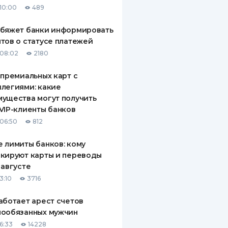
10:00
489
ДИТЕЛИ ПО
ВАНИЮ
обяжет банки информировать
тов о статусе платежей
РАХОВЫЕ ПОЛИСЫ
08:02
2180
ВЫЕ КОМПАНИИ
 премиальных карт с
легиями: какие
 О СТРАХОВЫХ
ИЯХ
ущества могут получить
VIP-клиенты банков
КА И ОПЛАТА
06:50
812
ТЫ
 лимиты банков: кому
кируют карты и переводы
 августе
3:10
3716
аботает арест счетов
нообязанных мужчин
6:33
14228