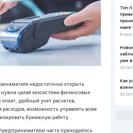
Топ-5
приви
преим
ныне 
Вчера 
Новые
забло
уже в
06.08 1
Как р
ринимателя недостаточно открыть
воен
у нужна целая экосистема финансовых
05.08 1
 оплат, удобный учет расчетов,
 расходов, возможность управлять всем
изировать бумажную работу.
д предпринимателю часто приходилось