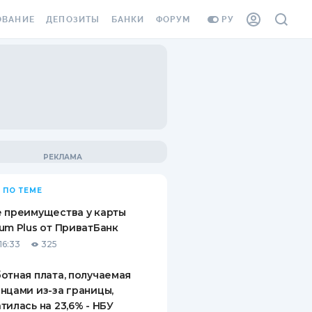
ОВАНИЕ
ДЕПОЗИТЫ
БАНКИ
ФОРУМ
РУ
ВСЕ ДЕПОЗИТЫ
ВСЕ БАНКИ
ВАНИЕ ЖИЛЬЯ ОТ
ДЕПОЗИТЫ В USD
ОТЗЫВЫ О БАНКАХ
И ШАХЕДОВ
ДЕПОЗИТЫ В EUR
МИКРОФИНАНСОВЫЕ
АХОВКА ЗАГРАНИЦУ
ОРГАНИЗАЦИИ
БОНУС К ДЕПОЗИТАМ
ОТЗЫВЫ ОБ МФО
УСЛОВИЯ АКЦИИ
Я КАРТА
 ПО ТЕМЕ
ВОПРОСЫ И ОТВЕТЫ
ОННАЯ ВИНЬЕТКА
 преимущества у карты
ДЕПОЗИТНЫЙ КАЛЬКУЛЯТОР
um Plus от ПриватБанк
Я СОТРУДНИКОВ
16:33
325
ПУТЕВОДИТЕЛИ ПО
SSISTANCE
СБЕРЕЖЕНИЯМ
отная плата, получаемая
нцами из-за границы,
ВАНИЕ ОТ
тилась на 23,6% - НБУ
ТНЫХ СЛУЧАЕВ