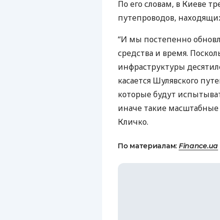
По его словам, в Киеве т
путепроводов, находящих
“И мы постепенно обновл
средства и время. Поскол
инфраструктуры десятиле
касается Шулявского путе
которые будут испытыват
иначе такие масштабные 
Кличко.
По материалам:
Finance.ua