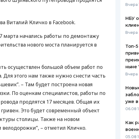
вого Шулявского путепровода продлятся
Вчера 
ЕЖЕМЕСЯЧНЫЙ ОБЗОР
ПУТЕВО
КЕШБЭКА
СТРАХО
НБУ 
а Виталий Кличко в Facebook.
клиен
ПУТЕВОДИТЕЛИ ПО
ВСЕ СТ
Вчера 
БАНКОВСКИМ КАРТАМ
 17 марта начались работы по демонтажу
СТРАХО
оительства нового моста планируется в
Топ-5
приви
ОТЗЫВЫ
КОМПАН
преим
ыть осуществлен большой объем работ по
ныне 
ДОСТАВ
Вчера 
. Для этого нам также нужно снести часть
ьшевик”. – Там будет построена новая
КОНТАК
Новые
язки. По оценкам специалистов, работы по
забло
ровода продлятся 17 месяцев. Общая их
уже в
06.08 1
д гривен. Это будет современный объект
ктуры столицы. Также на новом
Как р
 велодорожки”, – отметил Кличко.
воен
05.08 1