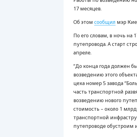
Работы по возведению но
17 месяцев.
Об этом
сообщил
мэр Киев
По его словам, в ночь на
путепровода. А старт стр
апреле.
“До конца года должен б
возведению этого объекта
цеха номер 5 завода “Бол
часть транспортной разв
возведению нового путеп
стоимость – около 1 млр
транспортной инфрастру
путепроводе обустроим и