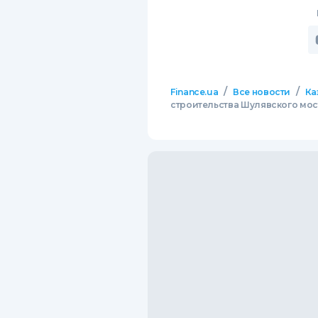
/
/
Finance.ua
Все новости
Ка
строительства Шулявского мос