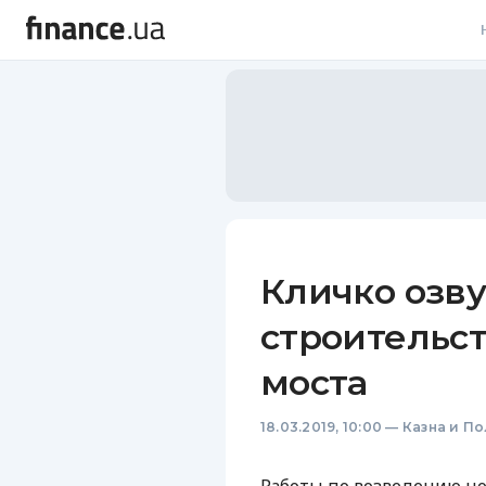
В
В
Л
А
Н
Кличко озв
С
строительс
П
моста
Т
18.03.2019, 10:00
—
Казна и П
Р