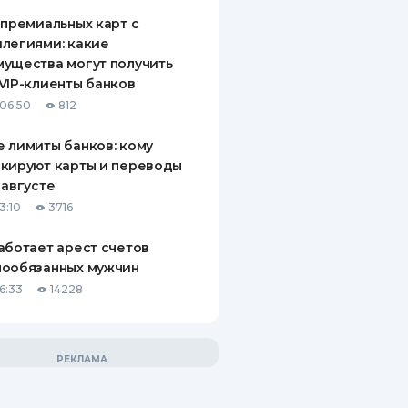
 премиальных карт с
легиями: какие
ущества могут получить
VIP-клиенты банков
06:50
812
 лимиты банков: кому
кируют карты и переводы
 августе
3:10
3716
аботает арест счетов
нообязанных мужчин
6:33
14228