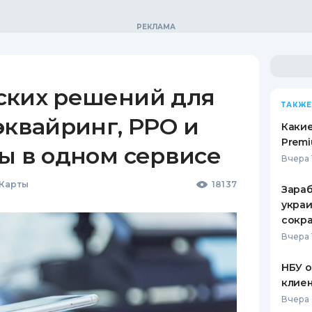
ских решений для
ТАКЖЕ
эквайринг, РРО и
Какие
Premi
ы в одном сервисе
Вчера 
 Карты
18137
Зараб
украи
сокра
Вчера 
НБУ 
клиен
Вчера 