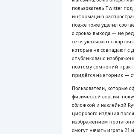
пользователь Twitter по
информацию распростран
позже тоже удалил соот
о сроках выхода — не ред
сети указывают в карточ
которые не совпадают с 
опубликовано изображени
поэтому сомнений практи
придётся на вторник — с
Пользователи, которые о
физической версии, полу
обложкой и наклейкой Ryu
цифрового издания положе
изображением протагонис
смогут начать играть 21 