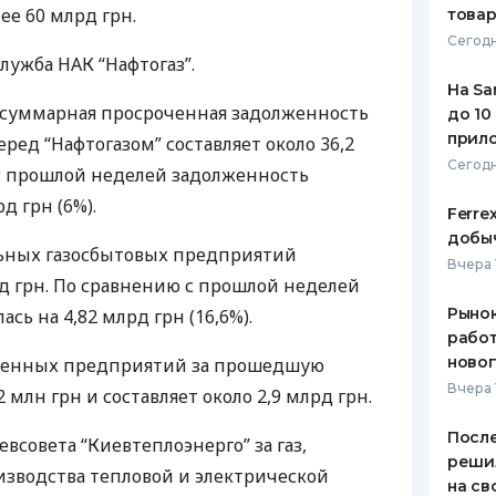
е 60 млрд грн.
това
ЕЖЕМЕСЯЧНЫЙ ОБЗОР
ПУТЕВО
Сегодн
КЕШБЭКА
СТРАХО
служба
НАК
“Нафтогаз”.
На Sa
ПУТЕВОДИТЕЛИ ПО
ВСЕ СТ
, суммарная просроченная задолженность
до 10
БАНКОВСКИМ КАРТАМ
прил
ред “Нафтогазом” составляет около 36,2
СТРАХО
Сегодн
с прошлой неделей задолженность
ОТЗЫВЫ
д грн (6%).
КОМПАН
Ferre
добыч
ьных газосбытовых предприятий
ДОСТАВ
Вчера 
рд грн. По сравнению с прошлой неделей
КОНТАК
Рынок
ь на 4,82 млрд грн (16,6%).
работ
ново
енных предприятий за прошедшую
Вчера 
млн грн и составляет около 2,9 млрд грн.
После
совета “Киевтеплоэнерго” за газ,
реши
зводства тепловой и электрической
на св