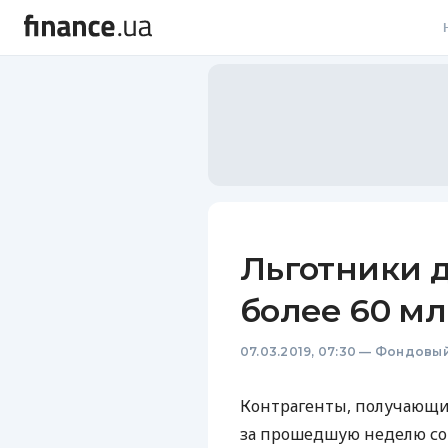
В
В
Л
А
Н
Льготники 
С
более 60 мл
П
07.03.2019, 07:30
—
Фондовый
Т
Р
Контрагенты, получающие 
за прошедшую неделю сок