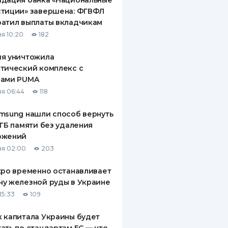
идация банка «Национальные
стиции» завершена: ФГВФЛ
атил выплаты вкладчикам
я 10:20
182
ия уничтожила
тический комплекс с
рами PUMA
я 06:44
118
msung нашли способ вернуть
 ГБ памяти без удаления
ожений
я 02:00
203
xpo временно останавливает
у железной руды в Украине
15:33
109
 капитала Украины будет