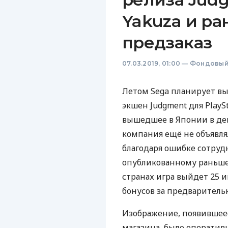
Yakuza и ра
предзаказ
07.03.2019, 01:00
—
Фондовый
Летом Sega планирует в
экшен Judgment для PlaySt
вышедшее в Японии в дек
компания ещё не объявлял
благодаря ошибке сотруд
опубликованному раньше
странах игра выйдет 25 
бонусов за предварительн
Изображение, появившеес
магазина, было оперативн