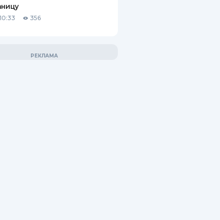
аницу
10:33
356