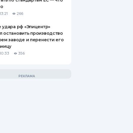
ать по стандартам ЕС — что
го
13:21
266
 удара рф «Эпицентр»
л остановить производство
оем заводе и перенести его
аницу
10:33
356