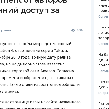
Ликв
инве
нний доступ за
прекр
Сегодн
росс
 рынок
436
логис
това
ыпустить во всём мире детективный
Сегодн
ation 4, ответвление серии Yakuza,
На Sa
абре 2018 года. Точную дату релиза
до 10
а, но на днях она стала известна
прил
ников торговой сети Amazon. Согласно
Сегодн
 времени изображению, в остальных
Ferre
июня. Также стали известны подробности
добыч
ый заказ.
Вчера 
я на странице игры на сайте названного
Рынок
о удалено, но его успел сохранить