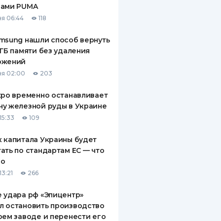
рами PUMA
ДИТЕЛИ ПО
я 06:44
118
ВАНИЮ
msung нашли способ вернуть
РАХОВЫЕ ПОЛИСЫ
 ГБ памяти без удаления
ожений
ВЫЕ КОМПАНИИ
я 02:00
203
 О СТРАХОВЫХ
ИЯХ
xpo временно останавливает
у железной руды в Украине
КА И ОПЛАТА
15:33
109
ТЫ
 капитала Украины будет
ать по стандартам ЕС — что
го
13:21
266
 удара рф «Эпицентр»
л остановить производство
оем заводе и перенести его