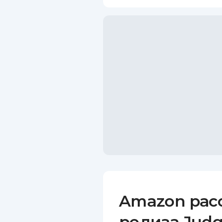
Amazon рас
релиза Judg