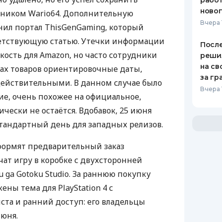
работ
ново
д ником Wario64. Дополнительную
Вчера 
ил портал ThisGenGaming, который
ветствующую статью. Утечки информации
После
кость для Amazon, но часто сотрудники
реши
на св
ках товаров ориентировочные даты,
за гр
действительными. В данном случае было
Вчера 
е, очень похожее на официальное,
чески не остаётся. Вдобавок, 25 июня
тандартный день для западных релизов.
формят предварительный заказ
чат игру в коробке с двухсторонней
 ga Gotoku Studio. За раннюю покупку
ны тема для PlayStation 4 с
та и ранний доступ: его владельцы
июня.