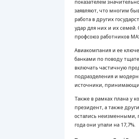
показателем значительн
заявляют, что многим б
работа в других государ
удар для них и их семей.
профсоюз работников
MA
Авиакомпания и ее ключ
банками по поводу тщат
включать частичную про
подразделения и модерни
источники, принимающие
Также в рамках плана у 
президент, а также друг
остались неизменными, по
года они упали на 17,7%.