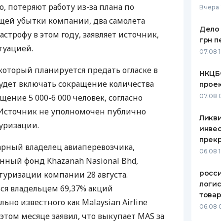
, потеряют работу из-за плана по
Вчера 
ЕЖЕМЕСЯЧНЫЙ ОБЗОР
ПУТЕВО
щей убытки компании, два самолета
КЕШБЭКА
СТРАХО
Дело 
астрофу в этом году, заявляет источник,
грн п
ПУТЕВОДИТЕЛИ ПО
ВСЕ СТ
туацией.
07.08 
БАНКОВСКИМ КАРТАМ
СТРАХО
который планируется предать огласке в
НКЦБ
удет включать сокращение количества
прое
ОТЗЫВЫ
КОМПАН
щение 5 000-6 000 человек, согласно
07.08 
Источник не уполномочен публично
ДОСТАВ
Ликв
уризации.
инве
КОНТАК
прекр
арный владелец авиаперевозчика,
06.08 
нный фонд Khazanah Nasional Bhd,
росс
туризации компании 28 августа.
логис
тся владельцем 69,37% акций
това
ьно известного как Malaysian Airline
06.08 
в этом месяце заявил, что выкупает
MAS
за