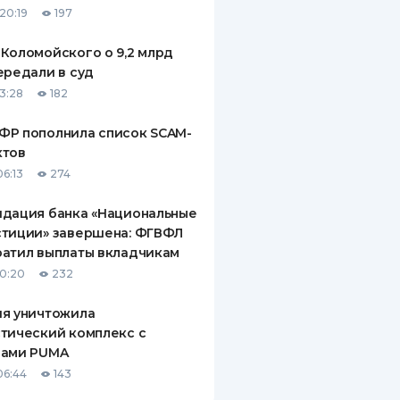
20:19
197
ДИТЕЛИ ПО
ВАНИЮ
Коломойского о 9,2 млрд
ередали в суд
РАХОВЫЕ ПОЛИСЫ
13:28
182
ВЫЕ КОМПАНИИ
ФР пополнила список SCAM-
ктов
 О СТРАХОВЫХ
ИЯХ
06:13
274
КА И ОПЛАТА
идация банка «Национальные
стиции» завершена: ФГВФЛ
ТЫ
атил выплаты вкладчикам
10:20
232
ия уничтожила
тический комплекс с
рами PUMA
06:44
143