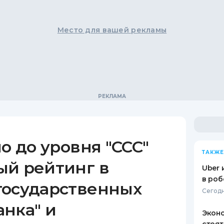
Место для вашей рекламы
ло до уровня "CCC"
ТАКЖЕ
ый рейтинг в
Uber 
в роб
государственных
Сегодн
нка" и
Эконо