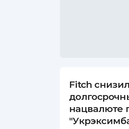
Fitch снизи
долгосрочн
нацвалюте 
"Укрэксимба