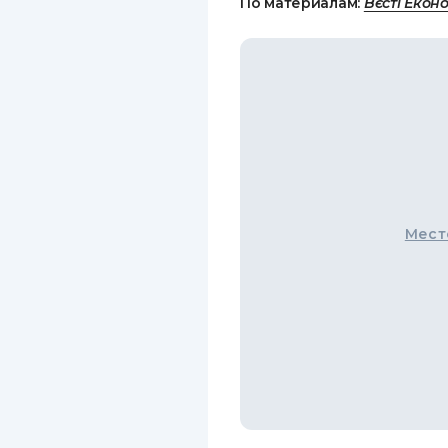
По материалам:
Вєсті Екон
Мест