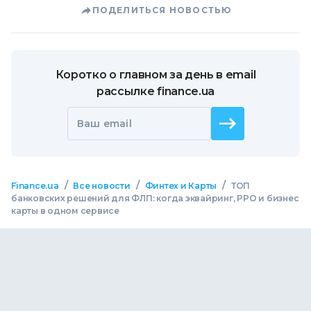
ПОДЕЛИТЬСЯ НОВОСТЬЮ
Коротко о главном за день в email
рассылке finance.ua
Ваш email
/
/
/
Finance.ua
Все новости
Финтех и Карты
ТОП
банковских решений для ФЛП: когда эквайринг, РРО и бизнес
карты в одном сервисе