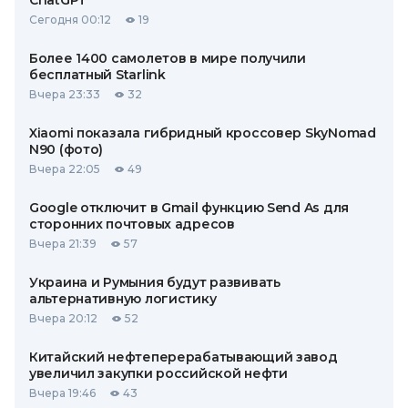
ChatGPT
Сегодня 00:12
19
Более 1400 самолетов в мире получили
бесплатный Starlink
Вчера 23:33
32
Xiaomi показала гибридный кроссовер SkyNomad
N90 (фото)
Вчера 22:05
49
Google отключит в Gmail функцию Send As для
сторонних почтовых адресов
Вчера 21:39
57
Украина и Румыния будут развивать
альтернативную логистику
Вчера 20:12
52
Китайский нефтеперерабатывающий завод
увеличил закупки российской нефти
Вчера 19:46
43