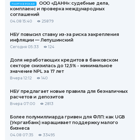
ООО «ДАНН»: судебные дела,
ПАРТНЕРСКАЯ
комплаенс и проверка международных
соглашений
04.08 15:40
25879
НБУ повысил ставку из-за риска закрепления
инфляции — Лепушинский
Сегодня 05:33
124
Доля неработающих кредитов в банковском
секторе снизилась до 12,5% - минимальное
значение NPL за 17 лет
Вчера 12:12
140
НБУ предлагает новые правила для безналичных
расчетов и депозитов
Вчера 07:00
2813
Более полумиллиарда гривен для ФЛП: как UGB
(Укргазбанк) наращивает поддержку малого
бизнеса
04.08 07:35
33495