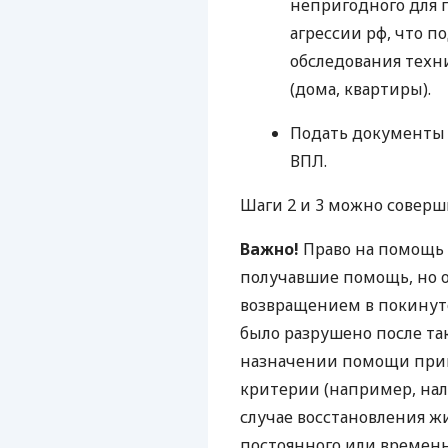
непригодного для 
агрессии рф, что 
обследования техн
(дома, квартиры).
Подать документы
ВПЛ.
Шаги 2 и 3 можно совер
Важно!
Право на помощь 
получавшие помощь, но от
возвращением в покинуто
было разрушено после так
назначении помощи при
критерии (например, нал
случае восстановления ж
постоянного или времен