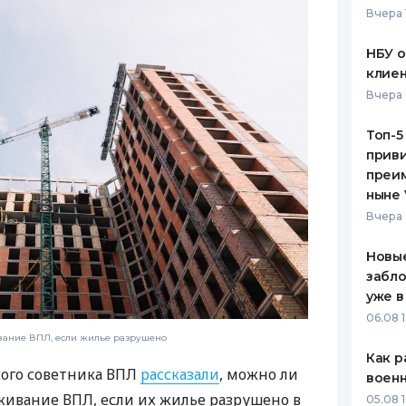
Вчера 
ЕЖЕМЕСЯЧНЫЙ ОБЗОР
ПУТЕВО
КЕШБЭКА
СТРАХО
НБУ 
клиен
ПУТЕВОДИТЕЛИ ПО
ВСЕ СТ
Вчера 
БАНКОВСКИМ КАРТАМ
СТРАХО
Топ-5
приви
ОТЗЫВЫ
КОМПАН
преим
ныне 
ДОСТАВ
Вчера 
КОНТАК
Новые
забло
уже в
06.08 1
вание ВПЛ, если жилье разрушено
Как р
ого советника ВПЛ
рассказали
, можно ли
воен
ивание ВПЛ, если их жилье разрушено в
05.08 1