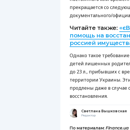
прекращается со следующ
документального/официал
Читайте также:
«єВ
помощь на восста
россией имуществ
Однако такое требование 
детей лишенных родитель
до 23 л., прибывших с в
территории Украины. Эт
продлены даже в случае 
восстановления.
Светлана Вышковская
Редактор
По материалам:
Finance.ua