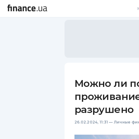
В
В
Л
А
Н
Можно ли п
С
проживание
П
разрушено
Т
26.02.2024, 11:31
—
Личные фи
Р