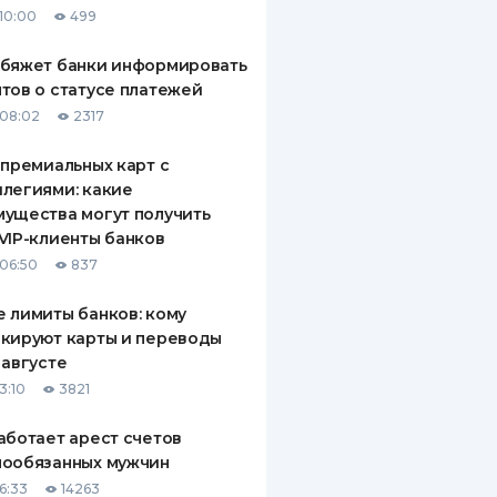
10:00
499
ДИТЕЛИ ПО
ВАНИЮ
обяжет банки информировать
тов о статусе платежей
РАХОВЫЕ ПОЛИСЫ
08:02
2317
ВЫЕ КОМПАНИИ
 премиальных карт с
легиями: какие
 О СТРАХОВЫХ
ИЯХ
ущества могут получить
VIP-клиенты банков
КА И ОПЛАТА
06:50
837
ТЫ
 лимиты банков: кому
кируют карты и переводы
 августе
3:10
3821
аботает арест счетов
нообязанных мужчин
6:33
14263