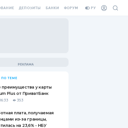
ОВАНИЕ
ДЕПОЗИТЫ
БАНКИ
ФОРУМ
РУ
ВСЕ ДЕПОЗИТЫ
ВСЕ БАНКИ
ВАНИЕ ЖИЛЬЯ ОТ
ДЕПОЗИТЫ В USD
ОТЗЫВЫ О БАНКАХ
И ШАХЕДОВ
ДЕПОЗИТЫ В EUR
МИКРОФИНАНСОВЫЕ
АХОВКА ЗАГРАНИЦУ
ОРГАНИЗАЦИИ
БОНУС К ДЕПОЗИТАМ
ОТЗЫВЫ ОБ МФО
УСЛОВИЯ АКЦИИ
Я КАРТА
 ПО ТЕМЕ
ВОПРОСЫ И ОТВЕТЫ
ОННАЯ ВИНЬЕТКА
 преимущества у карты
ДЕПОЗИТНЫЙ КАЛЬКУЛЯТОР
um Plus от ПриватБанк
Я СОТРУДНИКОВ
16:33
353
ПУТЕВОДИТЕЛИ ПО
SSISTANCE
СБЕРЕЖЕНИЯМ
отная плата, получаемая
нцами из-за границы,
ВАНИЕ ОТ
тилась на 23,6% - НБУ
ТНЫХ СЛУЧАЕВ