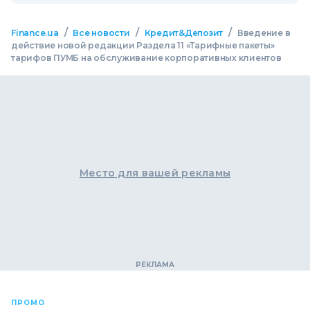
/
/
/
Finance.ua
Все новости
Кредит&Депозит
Введение в
действие новой редакции Раздела 11 «Тарифные пакеты»
тарифов ПУМБ на обслуживание корпоративных клиентов
Место для вашей рекламы
ПРОМО