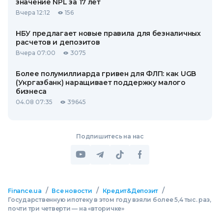
значение NPL за 17 лет
Вчера 12:12
156
НБУ предлагает новые правила для безналичных
расчетов и депозитов
Вчера 07:00
3075
Более полумиллиарда гривен для ФЛП: как UGB
(Укргазбанк) наращивает поддержку малого
бизнеса
04.08 07:35
39645
Подпишитесь на нас
/
/
/
Finance.ua
Все новости
Кредит&Депозит
Государственную ипотеку в этом году взяли более 5,4 тыс. раз,
почти три четверти — на «вторичке»