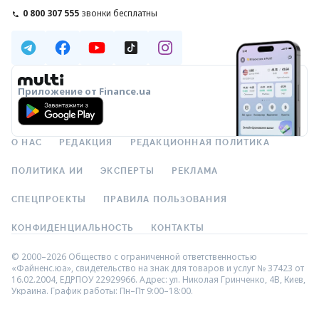
0 800 307 555
звонки бесплатны
Приложение от Finance.ua
О НАС
РЕДАКЦИЯ
РЕДАКЦИОННАЯ ПОЛИТИКА
ПОЛИТИКА ИИ
ЭКСПЕРТЫ
РЕКЛАМА
СПЕЦПРОЕКТЫ
ПРАВИЛА ПОЛЬЗОВАНИЯ
КОНФИДЕНЦИАЛЬНОСТЬ
КОНТАКТЫ
© 2000–2026 Общество с ограниченной ответственностью
«Файненс.юа», свидетельство на знак для товаров и услуг № 37423 от
16.02.2004, ЕДРПОУ 22929966. Адрес: ул. Николая Гринченко, 4В, Киев,
Украина. График работы: Пн–Пт 9:00–18:00.
ООО «Файненс.юа» – независимый финансовый портал. Материалы с
пометками «Р», «Партнёрская», «Промо», «Акция», «Мнение»,