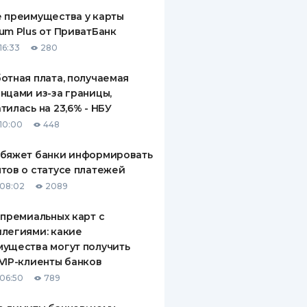
 преимущества у карты
um Plus от ПриватБанк
16:33
280
отная плата, получаемая
нцами из-за границы,
тилась на 23,6% - НБУ
10:00
448
обяжет банки информировать
тов о статусе платежей
08:02
2089
 премиальных карт с
легиями: какие
ущества могут получить
VIP-клиенты банков
06:50
789