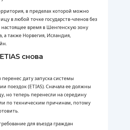
ерритория, в пределах которой можно
ицу в любой точке государств-членов без
В настоящее время в Шенгенскую зону
а, а также Норвегия, Исландия,
йн.
ETIAS снова
з перенес дату запуска системы
и поездок (ETIAS). Сначала ее должны
ду, но теперь перенесли на середину
кли по техническим причинам, потому
отовить.
требование для въезда граждан