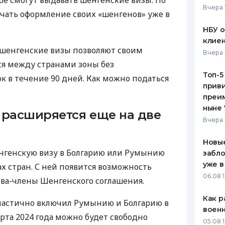
ре смогут выдавать шенгенские визы. По
Вчера 
чать оформление своих «шенгенов» уже в
ЕЖЕМЕСЯЧНЫЙ ОБЗОР
ПУТЕВО
КЕШБЭКА
СТРАХО
НБУ 
клиен
ПУТЕВОДИТЕЛИ ПО
ВСЕ СТ
 шенгенские визы позволяют своим
Вчера 
БАНКОВСКИМ КАРТАМ
ся между странами зоны без
СТРАХО
Топ-5
 в течение 90 дней. Как можно податься
приви
ОТЗЫВЫ
КОМПАН
преим
ныне 
 расширяется еще на две
ДОСТАВ
Вчера 
КОНТАК
Новые
нгенскую визу в Болгарию или Румынию
забло
уже в
х стран. С ней появится возможность
06.08 1
ства-члены Шенгенского соглашения.
Как р
 частично включил Румынию и Болгарию в
воен
рта 2024 года можно будет свободно
05.08 1