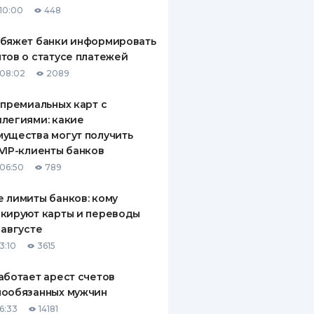
10:00
448
ДИТЕЛИ ПО
ВАНИЮ
обяжет банки информировать
тов о статусе платежей
РАХОВЫЕ ПОЛИСЫ
08:02
2089
ВЫЕ КОМПАНИИ
 премиальных карт с
легиями: какие
 О СТРАХОВЫХ
ИЯХ
ущества могут получить
VIP-клиенты банков
КА И ОПЛАТА
06:50
789
ТЫ
 лимиты банков: кому
кируют карты и переводы
 августе
3:10
3615
аботает арест счетов
нообязанных мужчин
6:33
14181