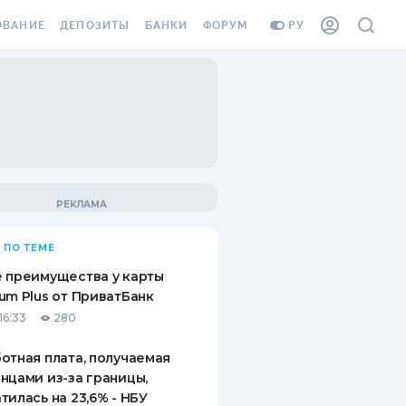
ОВАНИЕ
ДЕПОЗИТЫ
БАНКИ
ФОРУМ
РУ
ВСЕ ДЕПОЗИТЫ
ВСЕ БАНКИ
ВАНИЕ ЖИЛЬЯ ОТ
ДЕПОЗИТЫ В USD
ОТЗЫВЫ О БАНКАХ
И ШАХЕДОВ
ДЕПОЗИТЫ В EUR
МИКРОФИНАНСОВЫЕ
АХОВКА ЗАГРАНИЦУ
ОРГАНИЗАЦИИ
БОНУС К ДЕПОЗИТАМ
ОТЗЫВЫ ОБ МФО
УСЛОВИЯ АКЦИИ
Я КАРТА
 ПО ТЕМЕ
ВОПРОСЫ И ОТВЕТЫ
ОННАЯ ВИНЬЕТКА
 преимущества у карты
ДЕПОЗИТНЫЙ КАЛЬКУЛЯТОР
um Plus от ПриватБанк
Я СОТРУДНИКОВ
16:33
280
ПУТЕВОДИТЕЛИ ПО
SSISTANCE
СБЕРЕЖЕНИЯМ
отная плата, получаемая
нцами из-за границы,
ВАНИЕ ОТ
тилась на 23,6% - НБУ
ТНЫХ СЛУЧАЕВ