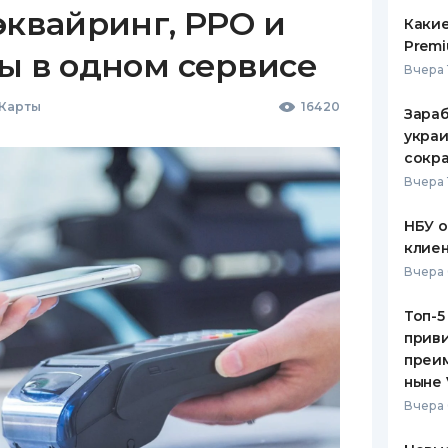
эквайринг, РРО и
Какие
Premi
ы в одном сервисе
Вчера 
 Карты
16420
Зараб
украи
сокра
Вчера 
НБУ 
клиен
Вчера 
Топ-5
приви
преим
ныне 
Вчера 