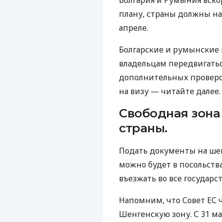
Болгария и Румыния вско
плану, страны должны на
апреле.
Болгарские и румынские
владельцам передвигать
дополнительных проверок
на визу — читайте далее.
Свободная зона
страны.
Подать документы на ше
можно будет в посольства
въезжать во все государ
Напомним, что Совет ЕС
Шенгенскую зону. С 31 ма