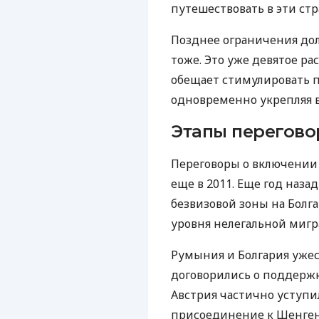
путешествовать в эти стр
Позднее ограничения до
тоже. Это уже девятое р
обещает стимулировать п
одновременно укрепляя 
Этапы перегово
Переговоры о включении 
еще в 2011. Еще год наз
безвизовой зоны на Болг
уровня нелегальной мигр
Румыния и Болгария ужес
договорились о поддержк
Австрия частично уступи
присоединение к Шенген