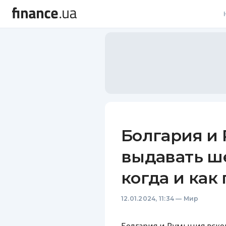
В
В
Л
А
Н
Болгария и
С
выдавать ш
П
когда и как
Т
12.01.2024, 11:34
—
Мир
Р