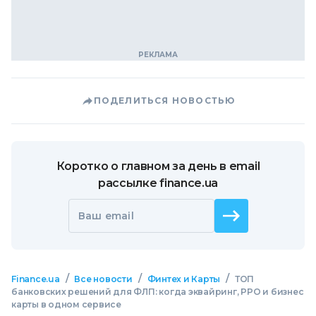
ПОДЕЛИТЬСЯ НОВОСТЬЮ
Коротко о главном за день в email
рассылке finance.ua
Ваш email
/
/
/
Finance.ua
Все новости
Финтех и Карты
ТОП
банковских решений для ФЛП: когда эквайринг, РРО и бизнес
карты в одном сервисе