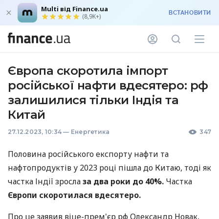
Multi від Finance.ua
ВСТАНОВИТИ
(8,9K+)
Європа скоротила імпорт
російської нафти вдесятеро: рф
залишилися тільки Індія та
Китай
27.12.2023, 10:34
—
Енергетика
347
Половина російського експорту нафти та
нафтопродуктів у 2023 році пішла до Китаю, тоді як
частка Індії зросла
за два роки до 40%.
Частка
Європи скоротилася вдесятеро.
Про це заявив віце-прем'єр рф Олександр Новак,