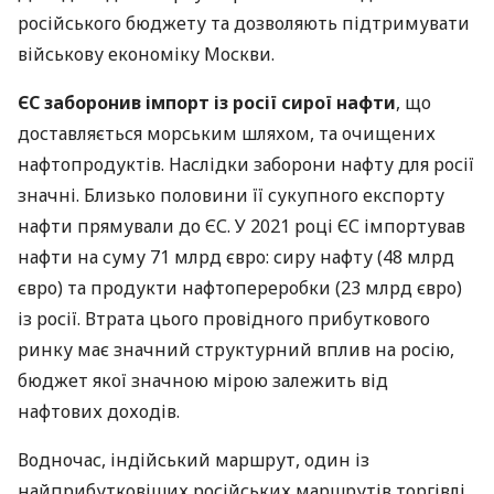
російського бюджету та дозволяють підтримувати
військову економіку Москви.
ЄС заборонив імпорт із росії сирої нафти
, що
доставляється морським шляхом, та очищених
нафтопродуктів. Наслідки заборони нафту для росії
значні. Близько половини її сукупного експорту
нафти прямували до ЄС. У 2021 році ЄС імпортував
нафти на суму 71 млрд євро: сиру нафту (48 млрд
євро) та продукти нафтопереробки (23 млрд євро)
із росії. Втрата цього провідного прибуткового
ринку має значний структурний вплив на росію,
бюджет якої значною мірою залежить від
нафтових доходів.
Водночас, індійський маршрут, один із
найприбутковіших російських маршрутів торгівлі