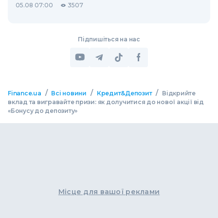
05.08 07:00
3507
Підпишіться на нас
/
/
/
Finance.ua
Всі новини
Кредит&Депозит
Відкрийте
вклад та вигравайте призи: як долучитися до нової акції від
«Бонусу до депозиту»
Місце для вашої реклами