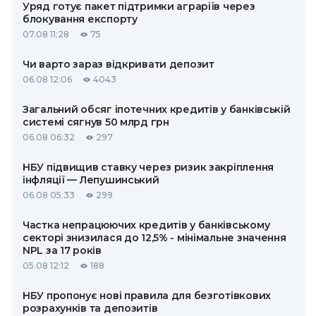
Уряд готує пакет підтримки аграріїв через
блокування експорту
07.08 11:28
75
Чи варто зараз відкривати депозит
06.08 12:06
4043
Загальний обсяг іпотечних кредитів у банківській
системі сягнув 50 млрд грн
06.08 06:32
297
НБУ підвищив ставку через ризик закріплення
інфляції — Лепушинський
06.08 05:33
299
Частка непрацюючих кредитів у банківському
секторі знизилася до 12,5% - мінімальне значення
NPL за 17 років
05.08 12:12
188
НБУ пропонує нові правила для безготівкових
розрахунків та депозитів