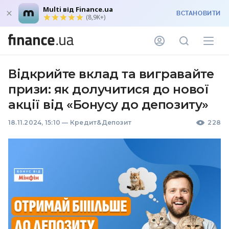
Multi від Finance.ua
ВСТАНОВИТИ
(8,9K+)
Відкрийте вклад та вигравайте
призи: як долучитися до нової
акції від «Бонусу до депозиту»
18.11.2024, 15:10
—
Кредит&Депозит
228