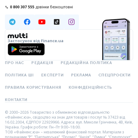
0 800 307 555
дзвінки безкоштовні
Застосунок від Finance.ua
ПРО НАС
РЕДАКЦІЯ
РЕДАКЦІЙНА ПОЛІТИКА
ПОЛІТИКА ШІ
ЕКСПЕРТИ
РЕКЛАМА
СПЕЦПРОЄКТИ
ПРАВИЛА КОРИСТУВАННЯ
КОНФІДЕНЦІЙНІСТЬ
КОНТАКТИ
© 2000–2026 Товариство з обмеженою відповідальністю
«Файненс.юа», свідоцтво на знак для товарів і послуг № 37423 від
16.02.2004, ЄДРПОУ 22929966. Адреса: вул. Миколи Грінченка, 4В, Київ,
Україна. Графік роботи: Пн–Пт 9:00–18:00.
ТОВ «Файненс.юа» – незалежний фінансовий портал. Матеріали з
позначками “Р”, “Партнерська”, “Промо”, “Акція”, “Думка”, “Спецпроєкт”,