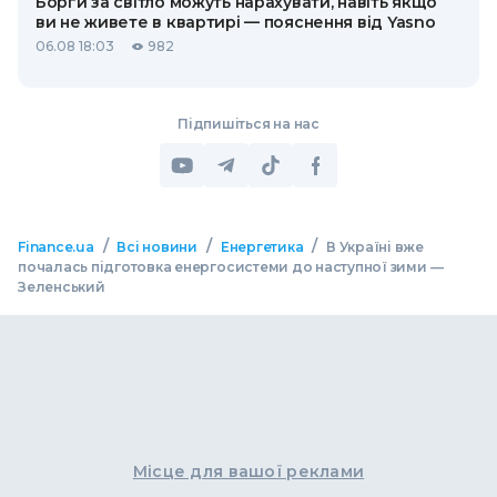
Борги за світло можуть нарахувати, навіть якщо
ви не живете в квартирі — пояснення від Yasno
06.08 18:03
982
Підпишіться на нас
/
/
/
Finance.ua
Всі новини
Енергетика
В Україні вже
почалась підготовка енергосистеми до наступної зими —
Зеленський
Місце для вашої реклами