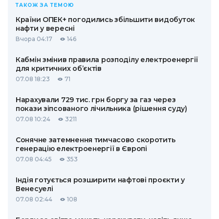
ТАКОЖ ЗА ТЕМОЮ
Країни ОПЕК+ погодились збільшити видобуток
нафти у вересні
Вчора 04:17
146
Кабмін змінив правила розподілу електроенергії
для критичних об’єктів
07.08 18:23
71
Нарахували 729 тис. грн боргу за газ через
покази зіпсованого лічильника (рішення суду)
07.08 10:24
3211
Сонячне затемнення тимчасово скоротить
генерацію електроенергії в Європі
07.08 04:45
353
Індія готується розширити нафтові проєкти у
Венесуелі
07.08 02:44
108