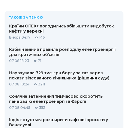
ТАКОЖ ЗА ТЕМОЮ
Країни ОПЕК+ погодились збільшити видобуток
нафти у вересні
Вчора 04:17
146
Кабмін змінив правила розподілу електроенергії
для критичних об’єктів
07.08 18:23
71
Нарахували 729 тис. грн боргу за газ через
покази зіпсованого лічильника (рішення суду)
07.08 10:24
3211
Сонячне затемнення тимчасово скоротить
генерацію електроенергії в Європі
07.08 04:45
353
Індія готується розширити нафтові проєкти у
Венесуелі