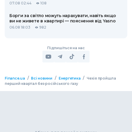
07.08 02:44
108
Борги за світло можуть нарахувати, навіть якщо
ви не живете в квартирі — пояснення від Yasno
06.08 18:03
982
Підпишіться на нас
/
/
/
Finance.ua
Всі новини
Енергетика
Чехія пройшла
перший квартал без російського газу