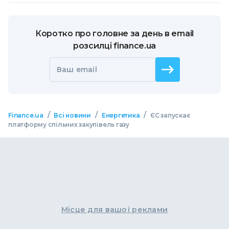
Коротко про головне за день в email
розсилці finance.ua
Ваш email
/
/
/
Finance.ua
Всі новини
Енергетика
ЄС запускає
платформу спільних закупівель газу
Місце для вашої реклами