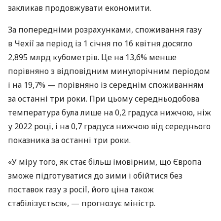
закликав продовжувати економити.
За попередніми розрахунками, споживання газу
в Чехії за період із 1 січня по 16 квітня досягло
2,895 млрд кубометрів. Це на 13,6% менше
порівняно з відповідним минулорічним періодом
і на 19,7% — порівняно із середнім споживанням
за останні три роки. При цьому середньодобова
температура була лише на 0,2 градуса нижчою, ніж
у 2022 році, і на 0,7 градуса нижчою від середнього
показника за останні три роки.
«У міру того, як стає більш імовірним, що Європа
зможе підготуватися до зими і обійтися без
поставок газу з росії, його ціна також
стабілізується», — прогнозує міністр.