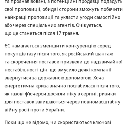
та проаналізовані, а потенційні продавці подадуть
свої пропозиції, обидві сторони зможуть побачити
найкращі пропозиції та укласти угоди самостійно
або через спеціальних агентів. Очікується,
що це станеться після 17 травня.
ЄС намагається зменшити конкуренцію серед
покупців газу після того, як російський шантаж
та скорочення поставок призвели до надзвичайної
нестабільності цін, що змусило деякі компанії
звернутися за державною допомогою. Хоча
енергетична криза значно послабилася після того,
як газові ф’ючерси досягли піку в серпні, ризики
для поставок залишаються через повномасштабну
війну росії проти України.
Поки що не відомо, чи скористаються ключові