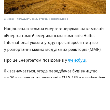
В Україні побудують до 20 атомних енергоблоків
Національна атомна енергогенерувальна компанія
«Енергоатом» й американська компанія Holtec
International уклали угоду про співробітництво
у розгортанні малих модульних реакторів (ММР).
Про це Енергоатом повідомив у
Фейсбуці
.
Як зазначається, угода передбачає будівництво
до 20 легководних реакторів SMR-160 з реалізацією
першого пілотного проєкту й виходу
на мінімальну регульовану потужність реактора
та підключення до мережі до березня 2029 року.
Також вона включає поглиблення співпраці між