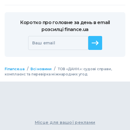
Коротко про головне за день в email
розсилці finance.ua
Ваш email
/
/
Finance.ua
Всі новини
ТОВ «ДАНН.»: судові справи,
комплаєнс та перевірка міжнародних угод
Місце для вашої реклами