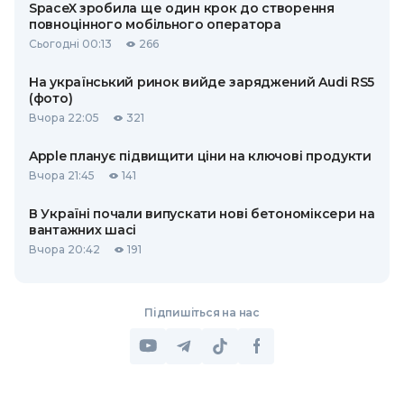
SpaceX зробила ще один крок до створення
повноцінного мобільного оператора
Сьогодні 00:13
266
На український ринок вийде заряджений Audi RS5
(фото)
Вчора 22:05
321
Apple планує підвищити ціни на ключові продукти
Вчора 21:45
141
В Україні почали випускати нові бетономіксери на
вантажних шасі
Вчора 20:42
191
Підпишіться на нас