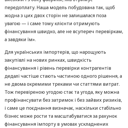
передоплату. Наша модель побудована так, щоб
жодна з цих двох сторін не залишалася поза
увагою — і саме тому клієнти отримують
фінансування швидко, але не всупереч перевіркам,
а завдяки їм».
Для українських імпортерів, що нарощують
закупівлі на нових ринках, швидкість
фінансування і рівень перевірки контрагентів
дедалі частіше стають частиною одного рішення, а
не двома окремими треками чи статтями витрат.
Тож перевіреною угодою стає та угода, яку можна
профінансувати без затримок і без зайвих ризиків,
і саме це поєднання визначає, наскільки стабільно
бізнес може рости та масштабуватися за рахунок
фінансування імпорту в умовах ускладнених