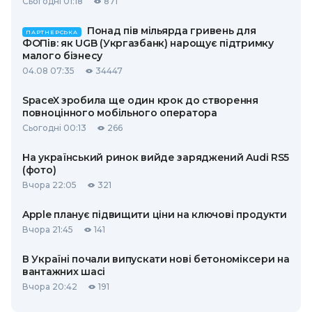
Сьогодні 01:18
871
Понад пів мільярда гривень для
ПАРТНЕРСЬКА
ФОПів: як UGB (Укргазбанк) нарощує підтримку
малого бізнесу
04.08 07:35
34447
SpaceX зробила ще один крок до створення
повноцінного мобільного оператора
Сьогодні 00:13
266
На український ринок вийде заряджений Audi RS5
(фото)
Вчора 22:05
321
Apple планує підвищити ціни на ключові продукти
Вчора 21:45
141
В Україні почали випускати нові бетономіксери на
вантажних шасі
Вчора 20:42
191