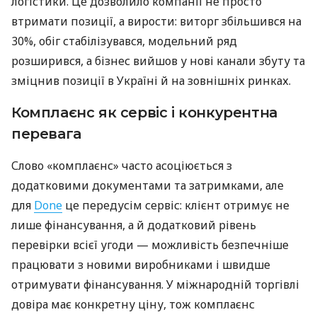
логістики. Це дозволило компанії не просто
втримати позиції, а вирости: виторг збільшився на
30%, обіг стабілізувався, модельний ряд
розширився, а бізнес вийшов у нові канали збуту та
зміцнив позиції в Україні й на зовнішніх ринках.
Комплаєнс як сервіс і конкурентна
перевага
Слово «комплаєнс» часто асоціюється з
додатковими документами та затримками, але
для
Done
це передусім сервіс: клієнт отримує не
лише фінансування, а й додатковий рівень
перевірки всієї угоди — можливість безпечніше
працювати з новими виробниками і швидше
отримувати фінансування. У міжнародній торгівлі
довіра має конкретну ціну, тож комплаєнс