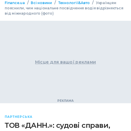
/
/
/
Finance.ua
Всі новини
Технології&Авто
Українцям
пояснили, чим національне посвідчення водія відрізняється
від міжнародного (фото)
Місце для вашої реклами
ПАРТНЕРСЬКА
ТОВ «ДАНН.»: судові справи,