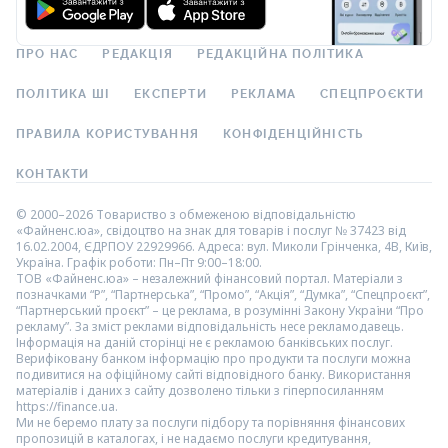
ПРО НАС
РЕДАКЦІЯ
РЕДАКЦІЙНА ПОЛІТИКА
ПОЛІТИКА ШІ
ЕКСПЕРТИ
РЕКЛАМА
СПЕЦПРОЄКТИ
ПРАВИЛА КОРИСТУВАННЯ
КОНФІДЕНЦІЙНІСТЬ
КОНТАКТИ
© 2000–2026 Товариство з обмеженою відповідальністю
«Файненс.юа», свідоцтво на знак для товарів і послуг № 37423 від
16.02.2004, ЄДРПОУ 22929966. Адреса: вул. Миколи Грінченка, 4В, Київ,
Україна. Графік роботи: Пн–Пт 9:00–18:00.
ТОВ «Файненс.юа» – незалежний фінансовий портал. Матеріали з
позначками “Р”, “Партнерська”, “Промо”, “Акція”, “Думка”, “Спецпроєкт”,
“Партнерський проєкт” – це реклама, в розумінні Закону України “Про
рекламу”. За зміст реклами відповідальність несе рекламодавець.
Інформація на даній сторінці не є рекламою банківських послуг.
Верифіковану банком інформацію про продукти та послуги можна
подивитися на офіційному сайті відповідного банку. Використання
матеріалів і даних з сайту дозволено тільки з гіперпосиланням
https://finance.ua.
Ми не беремо плату за послуги підбору та порівняння фінансових
пропозицій в каталогах, і не надаємо послуги кредитування,