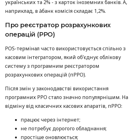
українських та 2% - з карток іноземних банків. А,
наприклад, в àбанк комісія складає 1,2%.
Про реєстратор розрахункових
операцій (РРО)
POS-термінал часто використовується спільно з
касовим інтегратором, який об’єднує облікову
систему з програмним реєстратором
розрахункових операцій (пРРО).
Після змін у законодавстві використання
програмних РРО стало значно популярнішим. На
відміну від класичних касових апаратів, пРРО:
працює через інтернет;
не потребує дорогого обладнання;
простіше оновлюється;