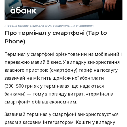
У àбанк триває акція для ФОП з підключення еквайрингу
Про термінал у смартфоні (Tap to
Phone)
Термінал у смартфоні орієнтований на мобільний і
переважно малий бізнес. У випадку використання
власного пристрою (смартфону) тариф на послугу
зазвичай не містить щомісячної абонплати
(300−500 грн як у терміналах, що надаються
банками) — тому з погляду витрат, «термінал в
смартфоні» є більш економним.
Зазвичай термінал у смартфоні використовується
разом з касовим інтегратором. Кошти у випадку