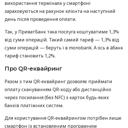
використання термінала у смартфоні
зараховуються на рахунок клієнта на наступний
день після проведення оплати.
Так, у ПриватБанк така послуга коштуватиме 1,3%
від суми операцій. Такий самий тариф — 1,3% від
суми операцій — беруть і в monobank. А ось в àбанк
тариф становить 1,2%.
Про QR-еквайринг
Разом з тим QR-еквайринг дозволяє приймати
оплату скануванням QR-коду або дистанційно
через посилання (без NFC) з карток будь-яких
банків платіжних систем.
Для користування QR-еквайрингом потрібен лише
смартфон із встановленим програмним