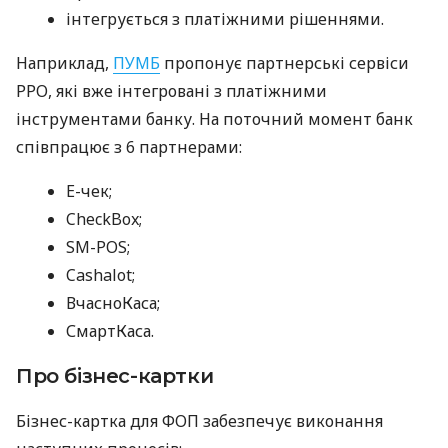
інтегрується з платіжними рішеннями.
Наприклад,
ПУМБ
пропонує партнерські сервіси
РРО, які вже інтегровані з платіжними
інструментами банку. На поточний момент банк
співпрацює з 6 партнерами:
E-чек;
CheckBox;
SM-POS;
Cashalot;
ВчасноКаса;
СмартКаса.
Про бізнес-картки
Бізнес-картка для ФОП забезпечує виконання