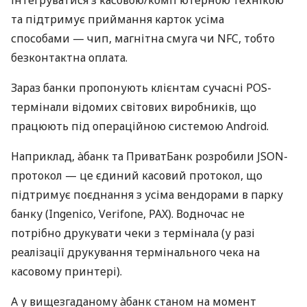
інтегруватися з касовою/комп'ютерною технікою
та підтримує приймання карток усіма
способами — чип, магнітна смуга чи NFC, тобто
безконтактна оплата.
Зараз банки пропонують клієнтам сучасні POS-
термінали відомих світових виробників, що
працюють під операційною системою Android.
Наприклад, àбанк та ПриватБанк розробили JSON-
протокол — це єдиний касовий протокол, що
підтримує поєднання з усіма вендорами в парку
банку (Ingenico, Verifone, PAX). Водночас не
потрібно друкувати чеки з термінала (у разі
реалізації друкування термінального чека на
касовому принтері).
А у вищезгаданому àбанк станом на момент