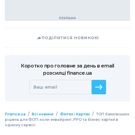
ПОДІЛИТИСЯ НОВИНОЮ
Коротко про головне за день в email
розсилці finance.ua
Ваш email
/
/
/
Finance.ua
Всі новини
Фінтех і Картки
ТОП банківських
рішень для ФОП: коли еквайринг, РРО та бізнес-картки в
одному сервісі