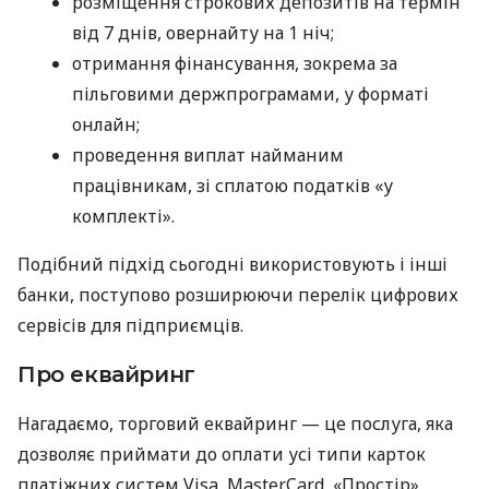
розміщення строкових депозитів на термін
від 7 днів, овернайту на 1 ніч;
отримання фінансування, зокрема за
пільговими держпрограмами, у форматі
онлайн;
проведення виплат найманим
працівникам, зі сплатою податків «у
комплекті».
Подібний підхід сьогодні використовують і інші
банки, поступово розширюючи перелік цифрових
сервісів для підприємців.
Про еквайринг
Нагадаємо, торговий еквайринг — це послуга, яка
дозволяє приймати до оплати усі типи карток
платіжних систем Visa, MasterCard, «Простір»,