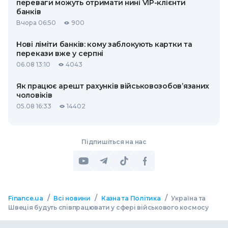
переваги можуть отримати нині VIP-клієнти
банків
Вчора 06:50
900
Нові ліміти банків: кому заблокують картки та
перекази вже у серпні
06.08 13:10
4043
Як працює арешт рахунків військовозобов’язаних
чоловіків
05.08 16:33
14402
Підпишіться на нас
/
/
/
Finance.ua
Всі новини
Казна та Політика
Україна та
Швеція будуть співпрацювати у сфері військового космосу