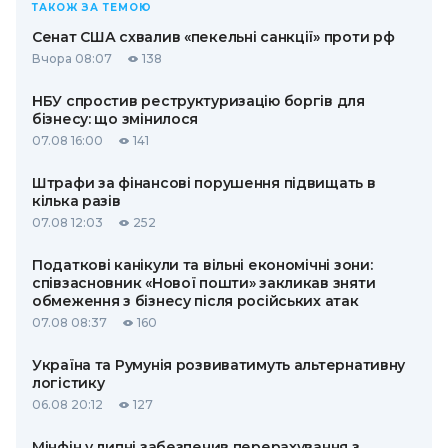
ТАКОЖ ЗА ТЕМОЮ
Сенат США схвалив «пекельні санкції» проти рф
Вчора 08:07
138
НБУ спростив реструктуризацію боргів для
бізнесу: що змінилося
07.08 16:00
141
Штрафи за фінансові порушення підвищать в
кілька разів
07.08 12:03
252
Податкові канікули та вільні економічні зони:
співзасновник «Нової пошти» закликав зняти
обмеження з бізнесу після російських атак
07.08 08:37
160
Україна та Румунія розвиватимуть альтернативну
логістику
06.08 20:12
127
Мінфін у липні забезпечив перерахування з