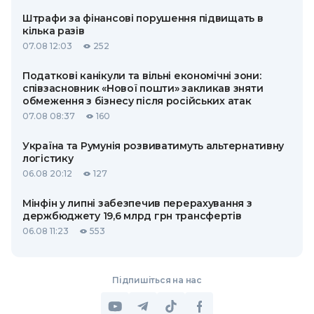
Штрафи за фінансові порушення підвищать в
кілька разів
07.08 12:03
252
Податкові канікули та вільні економічні зони:
співзасновник «Нової пошти» закликав зняти
обмеження з бізнесу після російських атак
07.08 08:37
160
Україна та Румунія розвиватимуть альтернативну
логістику
06.08 20:12
127
Мінфін у липні забезпечив перерахування з
держбюджету 19,6 млрд грн трансфертів
06.08 11:23
553
Підпишіться на нас