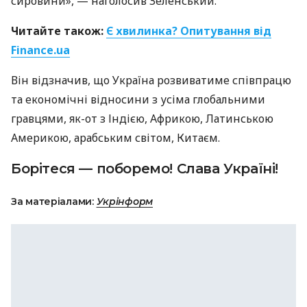
сировини», — наголосив Зеленський.
Читайте також:
Є хвилинка? Опитування від
Finance.ua
Він відзначив, що Україна розвиватиме співпрацю
та економічні відносини з усіма глобальними
гравцями, як-от з Індією, Африкою, Латинською
Америкою, арабським світом, Китаєм.
Борітеся — поборемо! Слава Україні!
За матеріалами:
Укрінформ