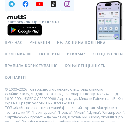
Застосунок від Finance.ua
ПРО НАС
РЕДАКЦІЯ
РЕДАКЦІЙНА ПОЛІТИКА
ПОЛІТИКА ШІ
ЕКСПЕРТИ
РЕКЛАМА
СПЕЦПРОЄКТИ
ПРАВИЛА КОРИСТУВАННЯ
КОНФІДЕНЦІЙНІСТЬ
КОНТАКТИ
© 2000–2026 Товариство з обмеженою відповідальністю
«Файненс.юа», свідоцтво на знак для товарів і послуг № 37423 від
16.02.2004, ЄДРПОУ 22929966. Адреса: вул. Миколи Грінченка, 4В, Київ,
Україна. Графік роботи: Пн–Пт 9:00–18:00.
ТОВ «Файненс.юа» – незалежний фінансовий портал. Матеріали з
позначками “Р”, “Партнерська”, “Промо”, “Акція”, “Думка”, “Спецпроєкт”,
“Партнерський проєкт” – це реклама, в розумінні Закону України “Про
рекламу”. За зміст реклами відповідальність несе рекламодавець.
Інформація на даній сторінці не є рекламою банківських послуг.