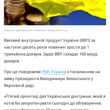
Україна, відновлення економіки, konkurent.in.ua
Валовий внутрішній продукт України (ВВП) за
наступні десять років повинен зрости до 1
трильйона доларів. Зараз ВВП складає 160 млрд
доларів.
Про це повідомляє
РБК-Україна
з посиланням на
заяву президента Володимира Зеленського у
Верховній раді.
«П'ятий орієнтир для Української доктрини, який я
хотів би запропонувати сьогодні до обговорення,
це трансформація за 10 років», — сказав він.