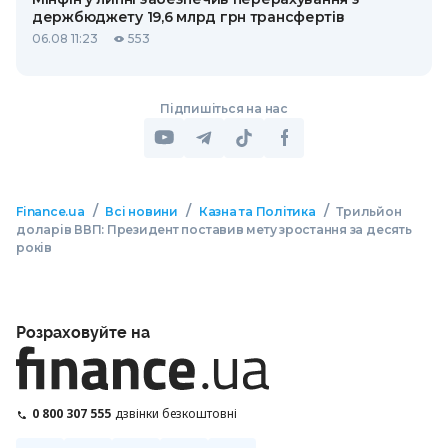
держбюджету 19,6 млрд грн трансфертів
06.08 11:23
553
Підпишіться на нас
/
/
/
Finance.ua
Всі новини
Казна та Політика
Трильйон
доларів ВВП: Президент поставив мету зростання за десять
років
Розраховуйте на
0 800 307 555
дзвінки безкоштовні